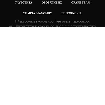
ΤΑΥΤΌΤΗΤΑ
ΌΡΟΙ ΧΡΉΣΗΣ
GRAPE TEAM
ΣΗΜΕΊΑ ΔΙΑΝΟΜΉΣ
ΕΠΙΚΟΙΝΩΝΊΑ
Hλεκτρονική έκδοση του free press περιοδικού.
Δεν επιτρέπεται η αναδημοσίευση ή η αποσπασματική
μεταφορά κειμένων χωρίς τη γραπτή συναίνεση των
κατόχων των δικαιωμάτων..
ΤΡΟΠΟΙ ΠΛΗΡΩΜΗΣ
|
ΑΣΦΑΛΕΙΑ ΣΥΝΑΛΛΑΓΩΝ |
ΑΠΟΣΤΟΛΕΣ –
ΕΠΙΣΤΡΟΦΕΣ
Πλ. Βασιλεως Γεωργιου 6, ΠΑΛΑΙΟ ΨΥΧΙΚΟ 15452, Ελλάδα
Τ
215 555 4430
|
info@grapemag.gr
© 2020 Grape Magazine. All Rights Reserved.