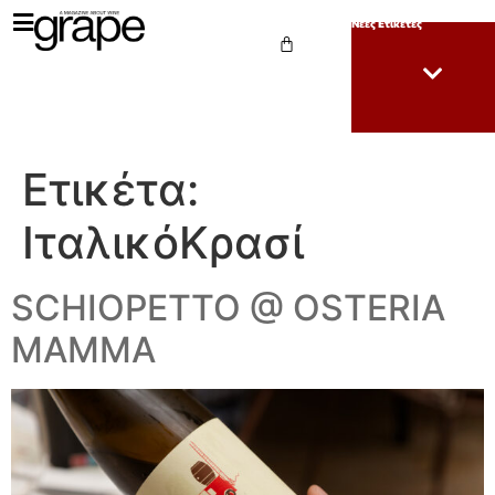
Νέες Ετικέτες
Ετικέτα:
ΙταλικόΚρασί
SCHIOPETTO @ OSTERIA
MAMMA