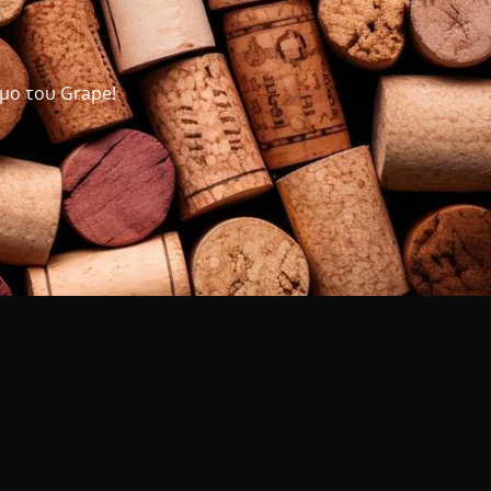
μο του Grape!