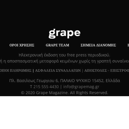
ΌΡΟΙ ΧΡΉΣΗΣ
GRAPE TEAM
ΣΗΜΕΊΑ ΔΙΑΝΟΜΉΣ
Hλεκτρονική έκδοση του free press περιοδικού.
ή η αποσπασματική μεταφορά κειμένων χωρίς τη γραπτή συναίν
ΟΠΟΙ ΠΛΗΡΩΜΗΣ
|
ΑΣΦΑΛΕΙΑ ΣΥΝΑΛΛΑΓΩΝ |
ΑΠΟΣΤΟΛΕΣ – ΕΠΙΣΤΡΟ
Πλ. Βασιλεως Γεωργιου 6, ΠΑΛΑΙΟ ΨΥΧΙΚΟ 15452, Ελλάδα
Τ
215 555 4430
|
info@grapemag.gr
© 2020 Grape Magazine. All Rights Reserved.