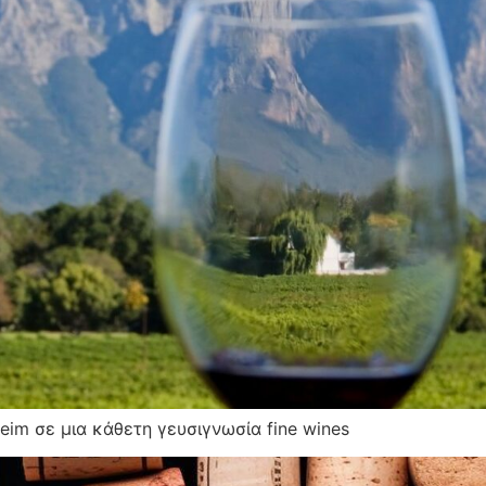
heim σε μια κάθετη γευσιγνωσία fine wines