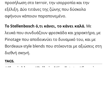
προσήλωση στο terroir, την ισορροπία και την
εξέλιξη. Δύο τιτάνες της ζώνης που δύσκολα
αφήνουν κάποιον παραπονεμένο.
Το Stellenbosch ό,τι κάνει, το κάνει καλά.
Με
λευκά που συνδυάζουν φρεσκάδα και χαρακτήρα, με
Pinotage που αποδεικνύει το δυναμικό του, και με
Bordeaux-style blends που στέκονται με αξιώσεις στη
διεθνή σκηνή.
TAGS.
#Cheninblanc
,
#DelheimWineEstate
,
#finewine
,
#grape
,
#MeerlustEstate
,
#PepperiWineBar
,
#Pinotage
,
#SouthAfricaWine
,
#Stellenbosch
,
#winest
,
#winetasting
,
Chardonnay
,
Corked