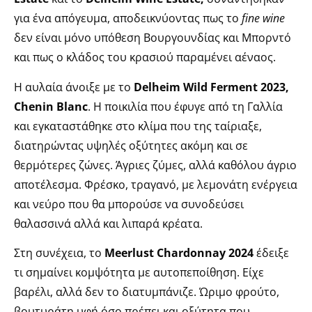
για ένα απόγευμα, αποδεικνύοντας πως το
fine wine
δεν είναι μόνο υπόθεση Βουργουνδίας και Μπορντό
και πως ο κλάδος του κρασιού παραμένει αέναος.
Η αυλαία άνοιξε με το
Delheim Wild Ferment 2023,
Chenin Blanc
. Η ποικιλία που έφυγε από τη Γαλλία
και εγκαταστάθηκε στο κλίμα που της ταίριαξε,
διατηρώντας υψηλές οξύτητες ακόμη και σε
θερμότερες ζώνες. Άγριες ζύμες, αλλά καθόλου άγριο
αποτέλεσμα. Φρέσκο, τραγανό, με λεμονάτη ενέργεια
και νεύρο που θα μπορούσε να συνοδεύσει
θαλασσινά αλλά και λιπαρά κρέατα.
Στη συνέχεια, το
Meerlust Chardonnay 2024
έδειξε
τι σημαίνει κομψότητα με αυτοπεποίθηση. Είχε
βαρέλι, αλλά δεν το διατυμπάνιζε. Ώριμο φρούτο,
βουτυράτη υφή όσο πρέπει και οξύτητα που