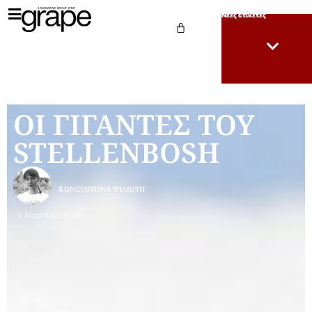
Νέες Ετικέτες
ΟΙ ΓΙΓΑΝΤΕΣ ΤΟΥ
STELLENBOSH
ΚΩΝΣΤΑΝΤΊΝΑ ΨΙΛΙΏΤΗ
1 Μαρτίου, 2026