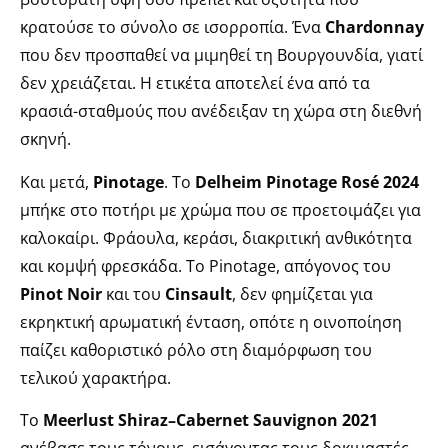
κρατούσε το σύνολο σε ισορροπία. Ένα
Chardonnay
που δεν προσπαθεί να μιμηθεί τη Βουργουνδία, γιατί
δεν χρειάζεται. Η ετικέτα αποτελεί ένα από τα
κρασιά-σταθμούς που ανέδειξαν τη χώρα στη διεθνή
σκηνή.
Και μετά,
Pinotage
. Το
Delheim Pinotage Rosé 2024
μπήκε στο ποτήρι με χρώμα που σε προετοιμάζει για
καλοκαίρι. Φράουλα, κεράσι, διακριτική ανθικότητα
και κομψή φρεσκάδα. Το Pinotage, απόγονος του
Pinot Noir
και του
Cinsault
, δεν φημίζεται για
εκρηκτική αρωματική ένταση, οπότε η οινοποίηση
παίζει καθοριστικό ρόλο στη διαμόρφωση του
τελικού χαρακτήρα.
Το
Meerlust Shiraz–Cabernet Sauvignon 2021
ανέβασε τους τόνους, εισάγοντας τους δοκιμαστές