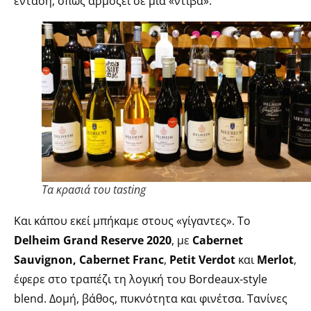
ένταση, όπως αρμόζει σε μια «ντίβα».
Τα κρασιά του tasting
Και κάπου εκεί μπήκαμε στους «γίγαντες». Το
Delheim Grand Reserve 2020
, με
Cabernet
Sauvignon, Cabernet Franc
,
Petit Verdot
και
Merlot
,
έφερε στο τραπέζι τη λογική του Bordeaux-style
blend. Δομή, βάθος, πυκνότητα και φινέτσα. Τανίνες