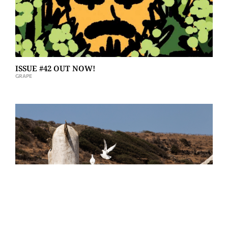
ISSUE #42 OUT NOW!
GRAPE
MESSAREA WINERY ΣΤΗΝ ΤΗΝΟ
ΚΑΡΟΛΊΝΑ ΔΩΡΊΤΗ