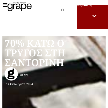
Νέες Ετικέτες
70% ΚΑΤΩ Ο
ΤΡΥΓΟΣ ΣΤΗ
ΣΑΝΤΟΡΙΝΗ
GRAPE
14 Οκτωβρίου, 2024