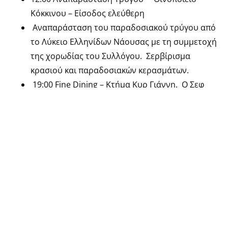
Κόκκινου – Είσοδος ελεύθερη
Αναπαράσταση του παραδοσιακού τρύγου από
το Λύκειο Ελληνίδων Νάουσας με τη συμμετοχή
της χορωδίας του Συλλόγου. Σερβίρισμα
κρασιού και παραδοσιακών κερασμάτων.
19:00 Fine Dining – Κτήμα Κυρ Γιάννη. Ο Σεφ
Γκίκας Ξενάκης μαγειρεύει πιάτα υψηλής
γαστρονομίας και ο Ναουσαίος σομελιέ Νικόλας
Τζαβέλλας συνδυάζει μαζί τους εξαιρετικά
κρασιά του αμπελώνα.
20.00 Προβολή Ντοκυμαντέρ – Θερινό
Δημοτικό Θέατρο Νάουσας – Είσοδος ελεύθερη
«Portrait of a Land (Πορτραίτο ενός Τόπου)» . Η
ταινία Portrait of a Land παρουσιάζει, μέσα από
20 οινοποιεία, την οιvοπαραγωγική κοινότητα
της περιοχής σε 40 στατικά μονόλεπτα πλάνα.