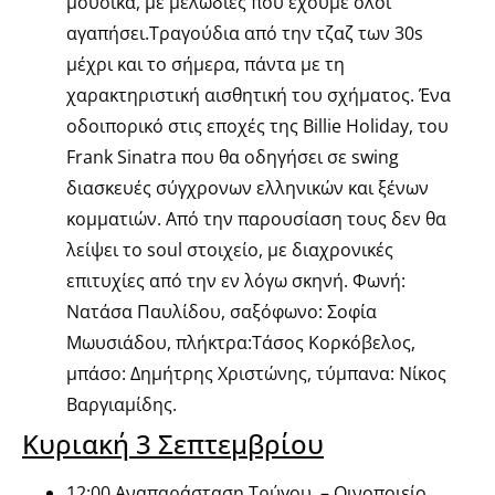
μουσικά, με μελωδίες που έχουμε όλοι
αγαπήσει.Τραγούδια από την τζαζ των 30s
μέχρι και το σήμερα, πάντα με τη
χαρακτηριστική αισθητική του σχήματος. Ένα
οδοιπορικό στις εποχές της Billie Holiday, του
Frank Sinatra που θα οδηγήσει σε swing
διασκευές σύγχρονων ελληνικών και ξένων
κομματιών. Από την παρουσίαση τους δεν θα
λείψει το soul στοιχείο, με διαχρονικές
επιτυχίες από την εν λόγω σκηνή. Φωνή:
Νατάσα Παυλίδου, σαξόφωνο: Σοφία
Μωυσιάδου, πλήκτρα:Τάσος Κορκόβελος,
μπάσο: Δημήτρης Χριστώνης, τύμπανα: Νίκος
Βαργιαμίδης.
Κυριακή 3 Σεπτεμβρίου
12:00 Αναπαράσταση Τρύγου – Οινοποιείο