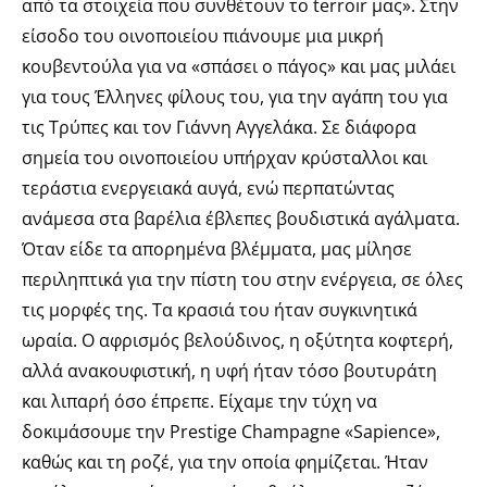
από τα στοιχεία που συνθέτουν το terroir μας». Στην
είσοδο του οινοποιείου πιάνουμε μια μικρή
κουβεντούλα για να «σπάσει ο πάγος» και μας μιλάει
για τους Έλληνες φίλους του, για την αγάπη του για
τις Τρύπες και τον Γιάννη Αγγελάκα. Σε διάφορα
σημεία του οινοποιείου υπήρχαν κρύσταλλοι και
τεράστια ενεργειακά αυγά, ενώ περπατώντας
ανάμεσα στα βαρέλια έβλεπες βουδιστικά αγάλματα.
Όταν είδε τα απορημένα βλέμματα, μας μίλησε
περιληπτικά για την πίστη του στην ενέργεια, σε όλες
τις μορφές της. Τα κρασιά του ήταν συγκινητικά
ωραία. Ο αφρισμός βελούδινος, η οξύτητα κοφτερή,
αλλά ανακουφιστική, η υφή ήταν τόσο βουτυράτη
και λιπαρή όσο έπρεπε. Είχαμε την τύχη να
δοκιμάσουμε την Prestige Champagne «Sapience»,
καθώς και τη ροζέ, για την οποία φημίζεται. Ήταν