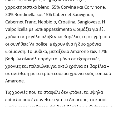
χαρακτηριστικό blend: 55% Corvina και Corvinone,
30% Rondinella και 15% Cabernet Sauvignon,
Cabernet Franc, Nebbiolo, Croatina, Sangiovese. Η
Valpolicella με 50% appassimento ωριμάζει για έξι
χρόνια σε μεγάλα σλοβένικα βαρέλια, τη στιγμή που
οι συνήθεις Valpolicella έχουν ένα ή δύο χρόνια
ωρίμανση. Το μυθικό, μεταξένιο Amarone των 17%
βαθμών αλκοόλ παράγεται μόνο σε εξαιρετικές
χρονιές και παλαιώνει για οκτώ χρόνια σε βαρέλια –
σε αντίθεση με τα τρία-τέσσερα χρόνια ενός τυπικού
Amarone.
Τις χρονιές που το σταφύλι δεν φτάνει τα υψηλά
επίπεδα που έχουν θέσει για το Amarone, το κρασί
κυκλοφορεί ως Rosso del Bepi. Εξάλλου ο Guiseppe, ο
επονομαζόμενος «Maestro del Veneto», ήταν