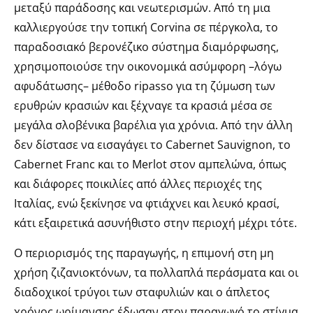
μεταξύ παράδοσης και νεωτερισμών. Από τη μια
καλλιεργούσε την τοπική Corvina σε πέργκολα, το
παραδοσιακό βερονέζικο σύστημα διαμόρφωσης,
χρησιμοποιούσε την οικονομικά ασύμφορη –λόγω
αφυδάτωσης– μέθοδο ripasso για τη ζύμωση των
ερυθρών κρασιών και ξέχναγε τα κρασιά μέσα σε
μεγάλα σλοβένικα βαρέλια για χρόνια. Από την άλλη
δεν δίστασε να εισαγάγει το Cabernet Sauvignon, το
Cabernet Franc και το Merlot στον αμπελώνα, όπως
και διάφορες ποικιλίες από άλλες περιοχές της
Ιταλίας, ενώ ξεκίνησε να φτιάχνει και λευκό κρασί,
κάτι εξαιρετικά ασυνήθιστο στην περιοχή μέχρι τότε.
Ο περιορισμός της παραγωγής, η επιμονή στη μη
χρήση ζιζανιοκτόνων, τα πολλαπλά περάσματα και οι
διαδοχικοί τρύγοι των σταφυλιών και ο άπλετος
χρόνος ωρίμανσης έδωσαν στον παραγωγό το στίγμα