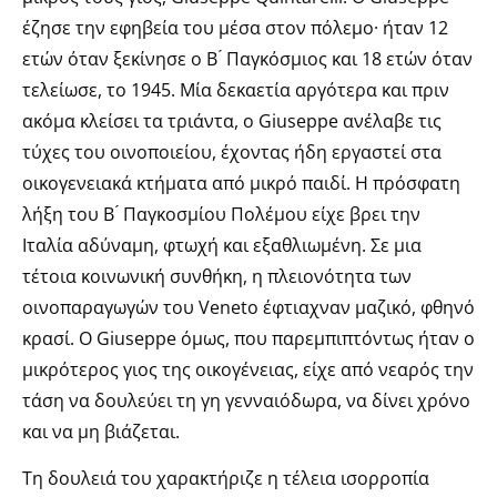
έζησε την εφηβεία του μέσα στον πόλεμο· ήταν 12
ετών όταν ξεκίνησε ο Β ́ Παγκόσμιος και 18 ετών όταν
τελείωσε, το 1945. Μία δεκαετία αργότερα και πριν
ακόμα κλείσει τα τριάντα, ο Giuseppe ανέλαβε τις
τύχες του οινοποιείου, έχοντας ήδη εργαστεί στα
οικογενειακά κτήματα από μικρό παιδί. Η πρόσφατη
λήξη του Β ́ Παγκοσμίου Πολέμου είχε βρει την
Ιταλία αδύναμη, φτωχή και εξαθλιωμένη. Σε μια
τέτοια κοινωνική συνθήκη, η πλειονότητα των
οινοπαραγωγών του Veneto έφτιαχναν μαζικό, φθηνό
κρασί. Ο Giuseppe όμως, που παρεμπιπτόντως ήταν ο
μικρότερος γιος της οικογένειας, είχε από νεαρός την
τάση να δουλεύει τη γη γενναιόδωρα, να δίνει χρόνο
και να μη βιάζεται.
Τη δουλειά του χαρακτήριζε η τέλεια ισορροπία