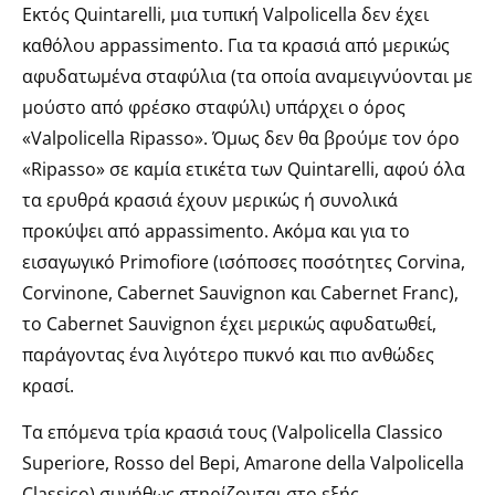
Εκτός Quintarelli, μια τυπική Valpolicella δεν έχει
καθόλου appassimento. Για τα κρασιά από μερικώς
αφυδατωμένα σταφύλια (τα οποία αναμειγνύονται με
μούστο από φρέσκο σταφύλι) υπάρχει ο όρος
«Valpolicella Ripasso». Όμως δεν θα βρούμε τον όρο
«Ripasso» σε καμία ετικέτα των Quintarelli, αφού όλα
τα ερυθρά κρασιά έχουν μερικώς ή συνολικά
προκύψει από appassimento. Ακόμα και για το
εισαγωγικό Primofiore (ισόποσες ποσότητες Corvina,
Corvinone, Cabernet Sauvignon και Cabernet Franc),
το Cabernet Sauvignon έχει μερικώς αφυδατωθεί,
παράγοντας ένα λιγότερο πυκνό και πιο ανθώδες
κρασί.
Τα επόμενα τρία κρασιά τους (Valpolicella Classico
Superiore, Rosso del Bepi, Amarone della Valpolicella
Classico) συνήθως στηρίζονται στο εξής