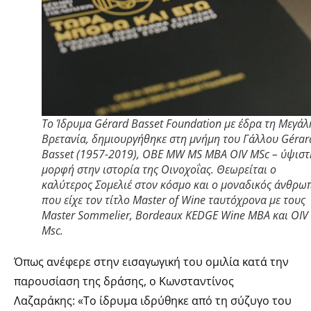
Το Ίδρυμα Gérard Basset Foundation με έδρα τη Μεγάλ
Βρετανία, δημιουργήθηκε στη μνήμη του Γάλλου Gérar
Basset (1957-2019), ΟBE MW MS MBA OIV MSc – ύψιστ
μορφή στην ιστορία της Οινοχοΐας. Θεωρείται ο
καλύτερος Σομελιέ στον κόσμο και ο μοναδικός άνθρω
που είχε τον τίτλο Master of Wine ταυτόχρονα με τους
Master Sommelier, Bordeaux KEDGE Wine MBA και OIV
Msc.
Όπως ανέφερε στην εισαγωγική του ομιλία κατά την
παρουσίαση της δράσης, ο Κωνσταντίνος
Λαζαράκης: «Το ίδρυμα ιδρύθηκε από τη σύζυγο του