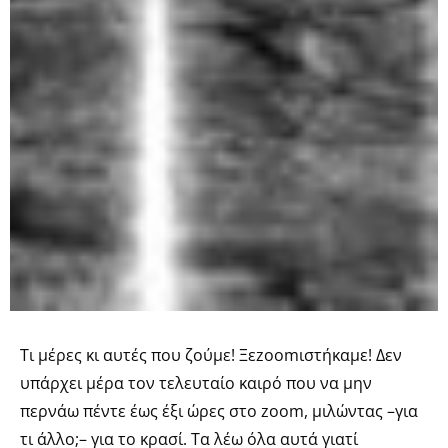
Τι μέρες κι αυτές που ζούμε! Ξεzoomιστήκαμε! Δεν
υπάρχει μέρα τον τελευταίο καιρό που να μην
περνάω πέντε έως έξι ώρες στο zoom, μιλώντας –για
τι άλλο;– για το κρασί. Τα λέω όλα αυτά γιατί