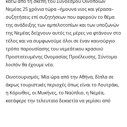
κάτω από τη σκέπη του Συνδέσμου Οινοποιών
Νεμέας 25 χρόνια τώρα –ήμουνα νιος και γέρασα–
συζητήσεις επί συζητήσεων που αφορούν το θέμα
της ανάδειξης των αμπελοτοπίων και των υποζωνών
της Νεμέας δείχνουν αυτές τις μέρες να φτάνουν στο
τέλος και να συμφωνούμε όλοι σε έναν καινούργιο
τρόπο παρουσίασης του νεμεάτικου κρασιού
Προστατευμένης Ονομασίας Προέλευσης. Σύντομα
λοιπόν θα έχουμε νέα.
Οινοτουρισμός. Μία ώρα από την Αθήνα, δίπλα σε
άκρως τουριστικές περιοχές όπως είναι το Λουτράκι,
η Κόρινθος, οι Μυκήνες, το Ναύπλιο, η Νεμέα,
κατάφερε την τελευταία δεκαετία να γεμίσει από
όμορφα οινοποιεία και από πολλούς πολλούς
Έλληνες και ξένους επισκέπτες. Χιλιάδες είναι οι
άνθρωποι που έρχονται στη Νεμέα, οι οποίοι