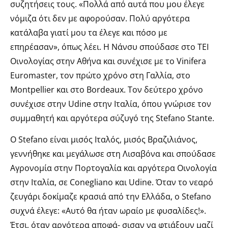
συζητήσεις τους. «Πολλά από αυτά που μου έλεγε
νόμιζα ότι δεν με αφορούσαν. Πολύ αργότερα
κατάλαβα γιατί μου τα έλεγε και πόσο με
επηρέασαν», όπως λέει. Η Νάνσυ σπούδασε στο ΤΕΙ
Οινολογίας στην Αθήνα και συνέχισε με το Vinifera
Euromaster, τον πρώτο χρόνο στη Γαλλία, στο
Montpellier και στο Bordeaux. Τον δεύτερο χρόνο
συνέχισε στην Udine στην Ιταλία, όπου γνώρισε τον
συμμαθητή και αργότερα σύζυγό της Stefano Stante.
Ο Stefano είναι μισός Ιταλός, μισός Βραζιλιάνος,
γεννήθηκε και μεγάλωσε στη Λισαβόνα και σπούδασε
Αγρονομία στην Πορτογαλία και αργότερα Οινολογία
στην Ιταλία, σε Conegliano και Udine. Όταν το νεαρό
ζευγάρι δοκίμαζε κρασιά από την Ελλάδα, ο Stefano
συχνά έλεγε: «Αυτό θα ήταν ωραίο με φυσαλίδες!».
Έτσι, όταν αργότερα αποφά- σισαν να φτιάξουν μαζί