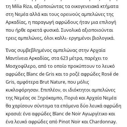
τη Milia Riza, αξιοποιώντας τα οικογενειακά κτήματα
στη Νεμέα αλλά και τους ορεινούς αμπελώνες της
Αρκαδίας, η παραγωγή αφρώδους ήταν μια επιλογή
που ήρθε αρκετά φυσικά. Συνολικά αξιοποιούνται
τρεις αμπελώνες, όλοι καλλι- εργημένοι βιολογικά.
Ένας συμβεβλημένος αμπελώνας στην Αρχαία
Μαντίνεια Αρκαδίας, στα 623 μέτρα, παρέχει το
Μοσχοφίλερο, από το οποίο προκύπτουν το λευκό
αφρώδες Blanc de Gris και το ροζέ αφρώδες Rosé de
Gris, αμφότερα Brut Nature, που μόλις
κυκλοφόρησαν. Επιπλέον, οι ιδιόκτητοι αμπελώνες
της Νεμέας σε Ξηρόκαμπο, Ποριά και Αρχαία Νεμέα
θα χαρίσουν σύντομα τα επόμενα δύο λευκά αφρώδη
κρασιά: ένα αφρώδες Blanc de Noir Αγιωργίτικο και
ένα λευκό αφρώδες από Pinot Noir και Chardonnay.