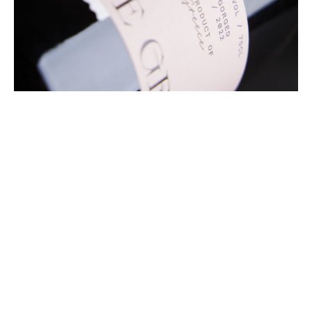
Ένα κρασί εξαιρετικά δροσιστικό, με έμφαση στα
φρούτα του χειμώνα, διακριτική παρουσία ζυμών,
πολύ υψηλή, δροσιστική οξύτητα και συνεχή
αφρισμό. Ταιριάζει ιδανικά με ταρτάρ ψαριών,
αχνιστά κυδώνια, αλλαντικά υψηλής ποιότητας και
tapas. Αντίστοιχα οινοποιείται και το Rosé de Gris, με
την επαφή με τα στέμφυλα να χαρίζει στον μούστο
το χρώμα του. Λεπτό, δροσιστικό, διακριτικά
φρουτώδες και ντελικάτο, μας υπόσχεται μοναδικά
ταιριάσματα με carpaccio μόσχου ή σολομού, μύδια,