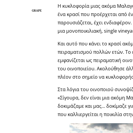
Η κυκλοφορία μιας ακόμα Μαλαγου
GRAPE
ένα κρασί που προέρχεται από έν
παρουσιάζεται, έχει ενδιαφέρον.
μια μονοποικιλιακή, single viney
Και αυτό που κάνει το κρασί ακόμ
πειραματισμού πολλών ετών. Το 
εμφανίζεται ως πειραματική οινο
του οινοποιείου. Ακολούθησε άλλ
πλέον στο σημείο να κυκλοφορήσ
Στα λόγια του οινοποιού συνοψίζ
«Σίγουρα, δεν είναι μια ακόμη Μα
δοκιμάζαμε και μας… δοκίμαζε γ
που καλλιεργείται η ποικιλία στη