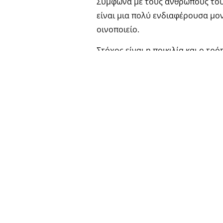
Σύμφωνα με τους ανθρώπους του 
είναι μια πολύ ενδιαφέρουσα μον
οινοποιείο.
Στόχος είναι η ποικιλία και ο τρ
αμπελώνα που έχει επιλεγεί μέσα
και η οινοποίηση, με προζυμωτικ
Μαλαγουζιάς και με 4μηνη παραμ
(batonnage) η οποία πρόσθεσε όγ
TAGS.
#amyndeon
,
#amyntaio
,
#high
#Singlevineyard
,
#κτήμακυργι