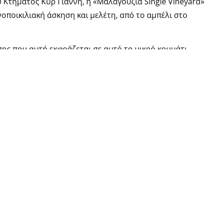
Κτήματος Κυρ Γιάννη, η «Μαλαγουζιά Single Vineyard»
οποικιλιακή άσκηση και μελέτη, από το αμπέλι στο
όπος που αυτή εκφράζεται σε αυτό το μικρό κομμάτι
 στα χρόνια, να λάμψουν. Και αυτή τη φιλοσοφία ακολουθε
ή εκχύλιση για ανάδειξη της αρωματικής έντασης της
ονή σε ελαφριές οινολάσπες με περιοδική ανάδευση
κο και δομή στο κρασί.
altitude
,
#ktimakiryianni
,
#malagousia
,
άννη
,
#μαλαγουζιά
,
#Στέλιος Μπουτάρης
,
κρασί