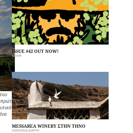
ISSUE #42 OUT NOW!
GRAPE
 του
Η πρώτη
δυτικό
ένα
MESSAREA WINERY ΣΤΗΝ ΤΗΝΟ
ΚΑΡΟΛΊΝΑ ΔΩΡΊΤΗ