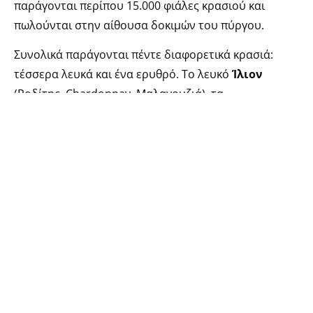
παράγονται περίπου 15.000 φιάλες κρασιού και
πωλούνται στην αίθουσα δοκιμών του πύργου.
Συνολικά παράγονται πέντε διαφορετικά κρασιά:
τέσσερα λευκά και ένα ερυθρό. Το λευκό
Ίλιον
(Ροδίτης, Chardonnay, Μαλαγουζιά), τα
μονοποικιλιακά
Μαλαγουζιά
,
Επτάλοφος λευκός
(Chardonnay) και
Ασύρτικο
, αλλά και το ερυθρό
χαρμάνι
Επτάλοφος ερυθρός
(Cabernet Sauvignon,
Merlot).
Τι όμορφη βόλτα! Τι όμορφο κτήμα! Μια πολύτιμη
προίκα από τον Όθωνα και την Αμαλία· ένας
πνεύμονας πρασίνου, τον οποίο οφείλουμε όλοι οι
Έλληνες στις ευαισθησίες μιας δυναμικής γυναίκας,
της βασίλισσας Αμαλίας, αλλά και της οικογένειας
Σερπιέρη, που όχι μόνο κρατά σφιχτά τον πυρσό,