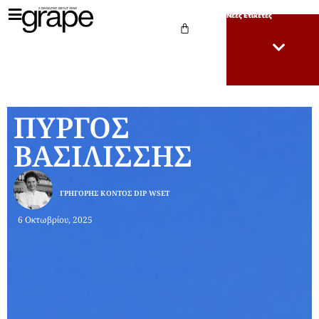
Νέες Ετικέτες
ΠΥΡΓΟΣ
ΒΑΣΙΛΙΣΣΗΣ
ΓΡΗΓΌΡΗΣ ΚΌΝΤΟΣ DIP WSET
6 Οκτωβρίου, 2025