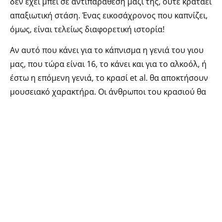
δεν έχει μπει σε αντιπαράθεση μαζί της, ούτε κρατάει
απαξιωτική στάση. Ένας εικοσάχρονος που καπνίζει,
όμως, είναι τελείως διαφορετική ιστορία!
Αν αυτό που κάνει για το κάπνισμα η γενιά του γιου
μας, που τώρα είναι 16, το κάνει και για το αλκοόλ, ή
έστω η επόμενη γενιά, το κρασί et al. θα αποκτήσουν
μουσειακό χαρακτήρα. Οι άνθρωποι του κρασιού θα
πάρουν τον δρόμο των θηριοδαμαστών και των
γουναράδων, δηλαδή αργά ή γρήγορα θα περάσουν
από το ταμείο ανεργίας.
Τι μπορούμε όμως να κάνουμε οι άνθρωποι του
κρασιού, σήμερα, για να μη γίνει μια στροφή στις
επόμενες γενιές; Υπάρχει λόγος να κάνουμε κάτι
τέτοιο ή απλώς να αφήσουμε τη ζωή να ακολουθήσει
τον δρόμο της, αφού έτσι κι αλλιώς αυτό θα κάνει;