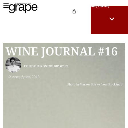
Νέες Ετικέτες
WINE JOURNAL #16
ΓΡΗΓΌΡΗΣ ΚΌΝΤΟΣ DIP WSET
12 Δεκεμβρίου, 2019
Photo byMarkus Spiske from StockSnap