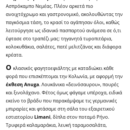
Ασπρόκαμπο Νεμέας. Πλέον αρκετά πιο
ανοιχτόχρωμο και γαστρονομικό, ακολουθώντας την
παγκόσμια τάση, το κρασί το αγάπησαν όλοι, καθώς
λειτούργησε ως ιδανικό πασπαρτού ανάμεσα σε ό,τι
έφτασε στο τραπέζι μας: τηγανητά τυροπιτάρια,
κολοκυθάκια, σαλάτες, πατέ μελιτζάνας και διάφορα
κρέατα.
Ο
κλασικός φαγητοεφιάλτης με καταδιώκει κάθε
φορά που επισκέπτομαι την Κολωνία, με αφορμή την
έκθεση Αnuga
. Λουκάνικα «δεινόσαυρου», πουρές
και ξινολάχανο. Φέτος όμως φάγαμε υπέροχα, ειδικά
εκείνο το βράδυ που παρακάμψαμε τις γερμανικές
μπιραρίες και φτάσαμε στη σάλα του εξαιρετικού
εστιατορίου
Limani
, δίπλα στον ποταμό Ρήνο.
Τρυφερά καλαμαράκια, λευκή ταραμοσαλάτα,