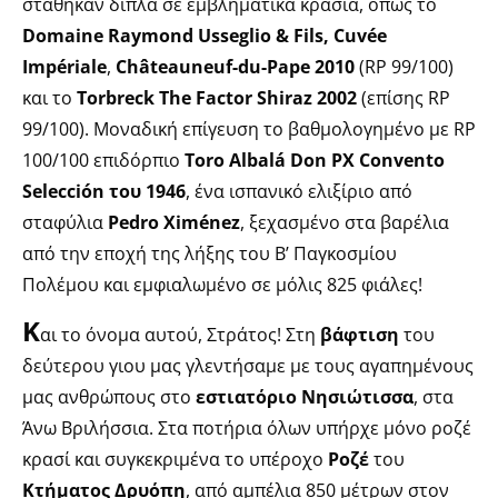
στάθηκαν δίπλα σε εμβληματικά κρασιά, όπως το
Domaine Raymond
Usseglio & Fils, Cuvée
Impériale
,
Châteauneuf-du-Pape 2010
(RP 99/100)
και το
Torbreck
The Factor Shiraz 2002
(επίσης RP
99/100). Μοναδική επίγευση το βαθμολογημένο με RP
100/100 επιδόρπιο
Toro Albalá Don PX Convento
Selección του 1946
, ένα ισπανικό ελιξίριο από
σταφύλια
Pedro Ximénez
, ξεχασμένο στα βαρέλια
από την εποχή της λήξης του Β’ Παγκοσμίου
Πολέμου και εμφιαλωμένο σε μόλις 825 φιάλες!
K
αι το όνομα αυτού, Στράτος! Στη
βάφτιση
του
δεύτερου γιου μας γλεντήσαμε με τους αγαπημένους
μας ανθρώπους στο
εστιατόριο Νησιώτισσα
, στα
Άνω Βριλήσσια. Στα ποτήρια όλων υπήρχε μόνο ροζέ
κρασί και συγκεκριμένα το υπέροχο
Ροζέ
του
Κτήματος Δρυόπη
, από αμπέλια 850 μέτρων στον