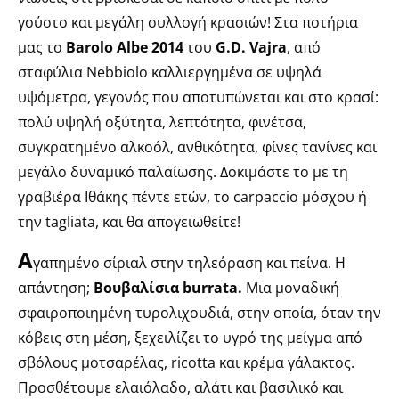
γούστο και μεγάλη συλλογή κρασιών! Στα ποτήρια
μας το
Barolo Αlbe 2014
του
G.D. Vajra
, από
σταφύλια Nebbiolo καλλιεργημένα σε υψηλά
υψόμετρα, γεγονός που αποτυπώνεται και στο κρασί:
πολύ υψηλή οξύτητα, λεπτότητα, φινέτσα,
συγκρατημένο αλκοόλ, ανθικότητα, φίνες τανίνες και
μεγάλο δυναμικό παλαίωσης. Δοκιμάστε το με τη
γραβιέρα Ιθάκης πέντε ετών, το carpaccio μόσχου ή
την tagliata, και θα απογειωθείτε!
A
γαπημένο σίριαλ στην τηλεόραση και πείνα. Η
απάντηση;
Βουβαλίσια burrata.
Μια μοναδική
σφαιροποιημένη τυρολιχουδιά, στην οποία, όταν την
κόβεις στη μέση, ξεχειλίζει το υγρό της μείγμα από
σβόλους μοτσαρέλας, ricotta και κρέμα γάλακτος.
Προσθέτουμε ελαιόλαδο, αλάτι και βασιλικό και