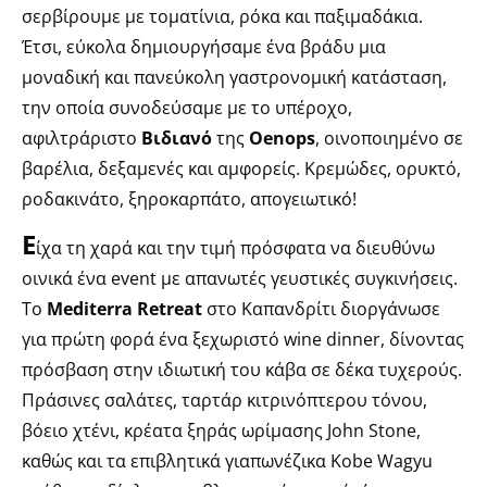
σερβίρουμε με τοματίνια, ρόκα και παξιμαδάκια.
Έτσι, εύκολα δημιουργήσαμε ένα βράδυ μια
μοναδική και πανεύκολη γαστρονομική κατάσταση,
την οποία συνοδεύσαμε με το υπέροχο,
αφιλτράριστο
Βιδιανό
της
Oenops
, οινοποιημένο σε
βαρέλια, δεξαμενές και αμφορείς. Κρεμώδες, ορυκτό,
ροδακινάτο, ξηροκαρπάτο, απογειωτικό!
Ε
ίχα τη χαρά και την τιμή πρόσφατα να διευθύνω
οινικά ένα event με απανωτές γευστικές συγκινήσεις.
To
Mediterra Retreat
στο Καπανδρίτι διοργάνωσε
για πρώτη φορά ένα ξεχωριστό wine dinner, δίνοντας
πρόσβαση στην ιδιωτική του κάβα σε δέκα τυχερούς.
Πράσινες σαλάτες, ταρτάρ κιτρινόπτερου τόνου,
βόειο χτένι, κρέατα ξηράς ωρίμασης John Stone,
καθώς και τα επιβλητικά γιαπωνέζικα Kobe Wagyu