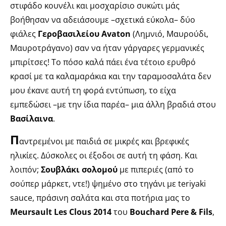
στιφάδο κουνέλι και μοσχαρίσιο συκώτι μάς
βοήθησαν να αδειάσουμε –σχετικά εύκολα– δύο
φιάλες
Γεροβασιλείου Αvaton
(Λημνιό, Μαυρούδι,
Μαυροτράγανο) σαν να ήταν γάργαρες γερμανικές
μπιρίτσες! Το πόσο καλά πάει ένα τέτοιο ερυθρό
κρασί με τα καλαμαράκια και την ταραμοσαλάτα δεν
μου έκανε αυτή τη φορά εντύπωση, το είχα
εμπεδώσει –με την ίδια παρέα– μια άλλη βραδιά στου
Βασίλαινα
.
Π
αντρεμένοι με παιδιά σε μικρές και βρεφικές
ηλικίες. Δύσκολες οι έξοδοι σε αυτή τη φάση. Και
λοιπόν;
Σουβλάκι σολομού
με πιπεριές (από το
σούπερ μάρκετ, ντε!) ψημένο στο τηγάνι με teriyaki
sauce, πράσινη σαλάτα και στα ποτήρια μας το
Meursault Les Clous 2014
του
Bouchard Pere & Fils
,