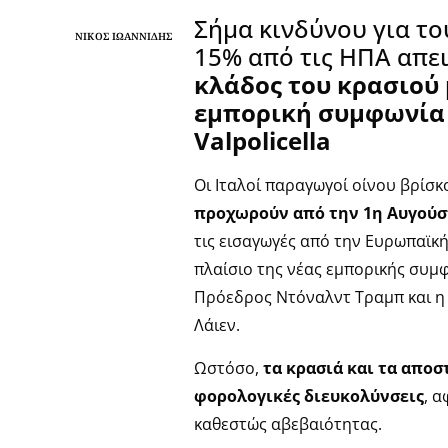
Σήμα κινδύνου για το
ΝΊΚΟΣ ΙΩΑΝΝΊΔΗΣ
15% από τις ΗΠΑ απει
κλάδος του κρασιού 
εμπορική συμφωνία 
Valpolicella
Οι Ιταλοί παραγωγοί οίνου βρίσ
προχωρούν από την 1η Αυγούσ
τις εισαγωγές από την Ευρωπαϊκή
πλαίσιο της νέας εμπορικής συμ
Πρόεδρος Ντόναλντ Τραμπ και η
Λάιεν.
Ωστόσο,
τα κρασιά και τα απο
φορολογικές διευκολύνσεις
, 
καθεστώς αβεβαιότητας.