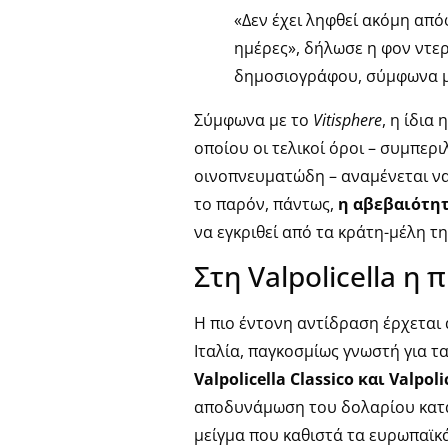
«Δεν έχει ληφθεί ακόμη από
ημέρες», δήλωσε η φον ντε
δημοσιογράφου, σύμφωνα 
Σύμφωνα με το
Vitisphere
, η ίδια
οποίου οι τελικοί όροι – συμπερ
οινοπνευματώδη – αναμένεται ν
το παρόν, πάντως,
η αβεβαιότητ
να εγκριθεί από τα κράτη-μέλη τη
Στη Valpolicella η
Η πιο έντονη αντίδραση έρχεται
Ιταλία, παγκοσμίως γνωστή για τ
Valpolicella Classico και Valpoli
αποδυνάμωση του δολαρίου κατά 
μείγμα που καθιστά τα ευρωπαϊκ