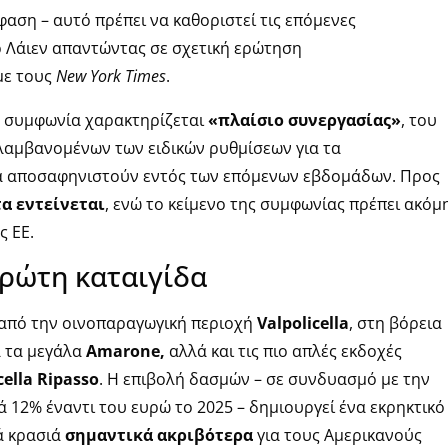
φαση – αυτό πρέπει να καθοριστεί τις επόμενες
ρ Λάιεν απαντώντας σε σχετική ερώτηση
με τους
New York Times
.
 η συμφωνία χαρακτηρίζεται
«πλαίσιο συνεργασίας»
, του
ιλαμβανομένων των ειδικών ρυθμίσεων για τα
α αποσαφηνιστούν εντός των επόμενων εβδομάδων. Προς
α εντείνεται
, ενώ το κείμενο της συμφωνίας πρέπει ακόμ
ς ΕΕ.
 πρώτη καταιγίδα
 από την οινοπαραγωγική περιοχή
Valpolicella
, στη βόρεια
α τα μεγάλα
Amarone,
αλλά και τις πιο απλές εκδοχές
cella Ripasso
. Η επιβολή δασμών – σε συνδυασμό με την
12% έναντι του ευρώ το 2025 – δημιουργεί ένα εκρηκτικό
ά κρασιά
σημαντικά ακριβότερα
για τους Αμερικανούς