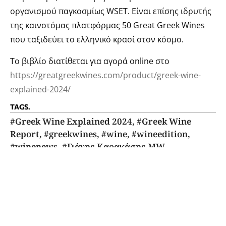
οργανισμού παγκοσμίως WSET. Είναι επίσης ιδρυτής
της καινοτόμας πλατφόρμας 50 Great Greek Wines
που ταξιδεύει το ελληνικό κρασί στον κόσμο.
Το βιβλίο διατίθεται για αγορά online στο
https://greatgreekwines.com/product/greek-wine-
explained-2024/
TAGS.
#Greek Wine Explained 2024
,
#Greek Wine
Report
,
#greekwines
,
#wine
,
#wineedition
,
#winenews
,
#Γιάνης Καρακάσης MW
ΕΓΓΡΑΦΗ ΣΤΟ NEWSLETTER
Με την εγγραφή σας στη λίστα των παραληπτών θα λαμβάνετε το