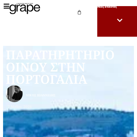
Νέες Ετικέτες
ΠΑΡΑΤΗΡΗΤΗΡΙΟ
ΟΙΝΟΥ ΣΤΗΝ
ΠΟΡΤΟΓΑΛΙΑ
ΝΊΚΟΣ ΙΩΑΝΝΊΔΗΣ
7 Μαΐου, 2026