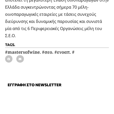
αποτελεί τη μεγαλύτερη Ένωση οινοπαραγωγών στην
Ελλάδα συγκεντρώνοντας σήμερα 70 μέλη-
οινοπαραγωγικές εταιρείες με τάσεις συνεχούς
διεύρυνσης και δυναμικής παρουσίας και συνιστά
μία από τις 6 Περιφερειακές Οργανώσεις μέλη του
Σ.Ε.Ο.
TAGS.
#mastersofwine. #σεο. #ενοαπ. #
ΕΓΓΡΑΦΗ ΣΤΟ NEWSLETTER
Με την εγγραφή σας στη λίστα των παραληπτών θα λαμβάνετε το
newsletter του grape!