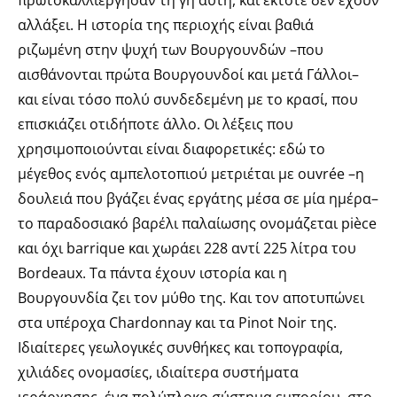
αλλάξει. Η ιστορία της περιοχής είναι βαθιά
ριζωμένη στην ψυχή των Βουργουνδών –που
αισθάνονται πρώτα Βουργουνδοί και μετά Γάλλοι–
και είναι τόσο πολύ συνδεδεμένη με το κρασί, που
επισκιάζει οτιδήποτε άλλο. Οι λέξεις που
χρησιμοποιούνται είναι διαφορετικές: εδώ το
μέγεθος ενός αμπελοτοπιού μετριέται με ouvrée –η
δουλειά που βγάζει ένας εργάτης μέσα σε μία ημέρα–
το παραδοσιακό βαρέλι παλαίωσης ονομάζεται pièce
και όχι barrique και χωράει 228 αντί 225 λίτρα του
Βοrdeaux. Tα πάντα έχουν ιστορία και η
Βουργουνδία ζει τον μύθο της. Και τον αποτυπώνει
στα υπέροχα Chardonnay και τα Pinot Noir της.
Iδιαίτερες γεωλογικές συνθήκες και τοπογραφία,
χιλιάδες ονομασίες, ιδιαίτερα συστήματα
ιεράρχησης, ένα πολύπλοκο σύστημα εμπορίου, στο