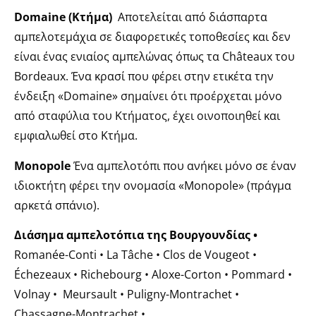
Domaine (Κτήμα)
Αποτελείται από διάσπαρτα
αμπελοτεμάχια σε διαφορετικές τοποθεσίες και δεν
είναι ένας ενιαίος αμπελώνας όπως τα Châteaux του
Bordeaux. Ένα κρασί που φέρει στην ετικέτα την
ένδειξη «Domaine» σημαίνει ότι προέρχεται μόνο
από σταφύλια του Κτήματος, έχει οινοποιηθεί και
εμφιαλωθεί στο Κτήμα.
Monopole
Ένα αμπελοτόπι που ανήκει μόνο σε έναν
ιδιοκτήτη φέρει την ονομασία «Monopole» (πράγμα
αρκετά σπάνιο).
Διάσημα αμπελοτόπια της Βουργουνδίας •
Romanée-Conti • La Tâche • Clos de Vougeot •
Échezeaux • Richebourg • Aloxe-Corton • Pommard •
Volnay • Meursault • Puligny-Montrachet •
Chassagne-Montrachet •