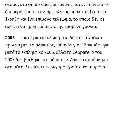
στόμα, στο οποίο όμως οι τανίνες πατάνε πάνω στο
ζουμερό φρούτο ισορροπώντας απόλυτα. Γευστική
έκρηξη και ένα επίμονο τελείωμα, το οποίο δεν σε
αφήνει να προχωρήσεις στην επόμενη γουλιά.
2003 ―
Ίσως η κατανάλωσή του δύο-τρία χρόνια
πριν να μην το αδικούσε, πιθανόν γιατί δοκιμάστηκε
μετά το εκπληκτικό 2005, αλλά το Cepparello του
2003 δεν βρέθηκε στη μέρα του. Αρκετό δαμάσκηνο
στη μύτη, λιωμένο υπερώριμο φρούτο και πυρήνας
ελιάς. Η γλύκα του βαρελιού έντονη στο γεμάτο
στόμα, αλλά το φρούτο έχει υποχωρήσει δείχνοντας
σημάδια κόπωσης. Δεν είναι δυσάρεστο, αλλά
σίγουρα έχει περάσει το καλύτερό του σημείο.
1998 ―
Μανιτάρι, βρεγμένο χώμα και φύλλα τσαγιού
στη μύτη, η οποία δείχνει σημάδια προχωρημένης