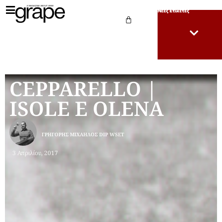
Νέες Ετικέτες
CEPPARELLO |
ISOLE E OLENA
ΓΡΗΓΌΡΗΣ ΜΙΧΑΉΛΟΣ DIP WSET
3 Απριλίου, 2017