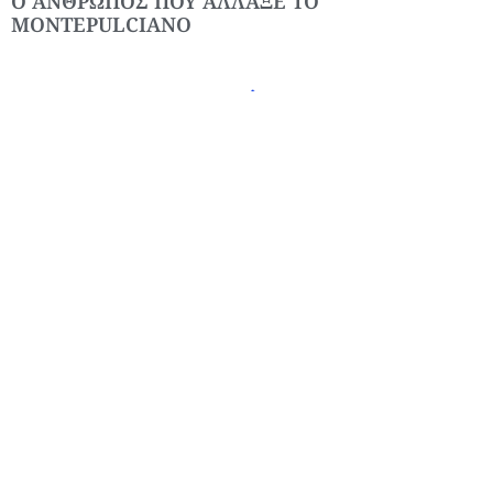
Ο ΑΝΘΡΩΠΟΣ ΠΟΥ ΑΛΛΑΞΕ ΤΟ
MONTEPULCIANO
ALL WINE EXPERIENCES ON ONE PLATFORM