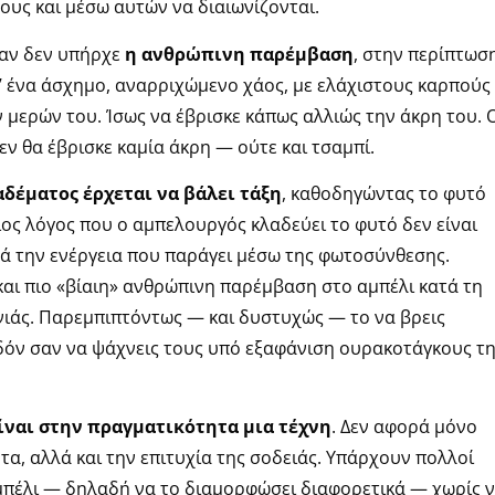
ους και μέσω αυτών να διαιωνίζονται.
 αν δεν υπήρχε
η ανθρώπινη παρέμβαση
, στην περίπτωσ
σ’ ένα άσχημο, αναρριχώμενο χάος, με ελάχιστους καρπούς
μερών του. Ίσως να έβρισκε κάπως αλλιώς την άκρη του. 
ν θα έβρισκε καμία άκρη — ούτε και τσαμπί.
αδέματος έρχεται να βάλει τάξη
, καθοδηγώντας το φυτό
ιος λόγος που ο αμπελουργός κλαδεύει το φυτό δεν είναι
τά την ενέργεια που παράγει μέσω της φωτοσύνθεσης.
και πιο «βίαιη» ανθρώπινη παρέμβαση στο αμπέλι κατά τη
νιάς. Παρεμπιπτόντως — και δυστυχώς — το να βρεις
δόν σαν να ψάχνεις τους υπό εξαφάνιση ουρακοτάγκους τ
ίναι στην πραγματικότητα μια τέχνη
. Δεν αφορά μόνο
ητα, αλλά και την επιτυχία της σοδειάς. Υπάρχουν πολλοί
αμπέλι — δηλαδή να το διαμορφώσει διαφορετικά — χωρίς 