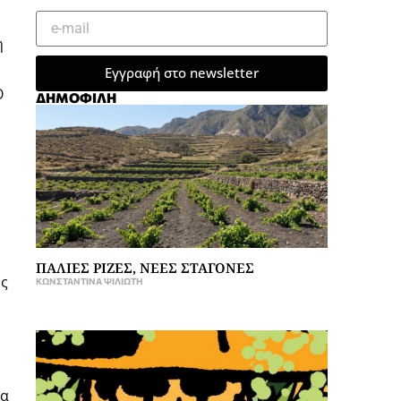
η
Εγγραφή στο newsletter
Ο
ΔΗΜΟΦΙΛΗ
ΠΑΛΙΕΣ ΡΙΖΕΣ, ΝΕΕΣ ΣΤΑΓΟΝΕΣ
ης
ΚΩΝΣΤΑΝΤΊΝΑ ΨΙΛΙΏΤΗ
να