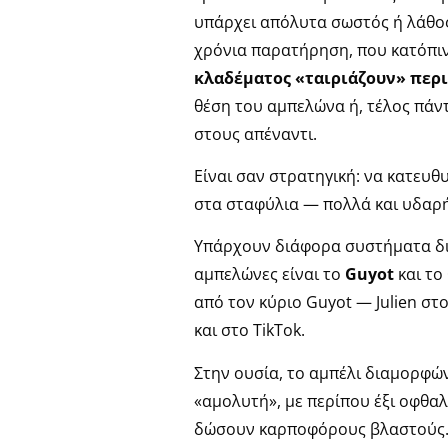
υπάρχει απόλυτα σωστός ή λάθος
χρόνια παρατήρηση, που κατόπιν 
κλαδέματος «ταιριάζουν» περι
θέση του αμπελώνα ή, τέλος πάν
στους απέναντι.
Είναι σαν στρατηγική: να κατευθυ
στα σταφύλια — πολλά και υδαρή
Υπάρχουν διάφορα συστήματα δι
αμπελώνες είναι το
Guyot
και το
από τον κύριο Guyot — Julien στ
και στο TikTok.
Στην ουσία, το αμπέλι διαμορφών
«αμολυτή», με περίπου έξι οφθα
δώσουν καρποφόρους βλαστούς. 