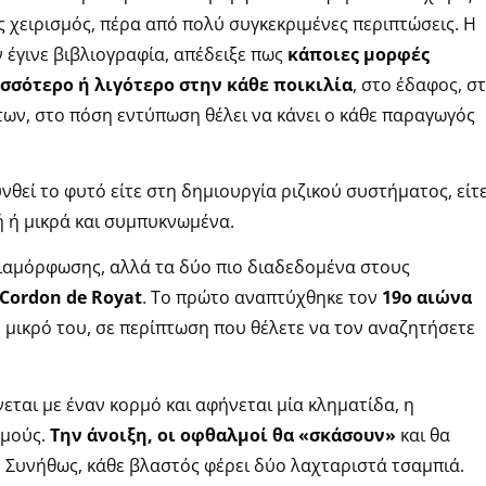
 χειρισμός, πέρα από πολύ συγκεκριμένες περιπτώσεις. Η
έγινε βιβλιογραφία, απέδειξε πως
κάποιες μορφές
σσότερο ή λιγότερο στην κάθε ποικιλία
, στο έδαφος, σ
των, στο πόση εντύπωση θέλει να κάνει ο κάθε παραγωγός
νθεί το φυτό είτε στη δημιουργία ριζικού συστήματος, είτ
 ή μικρά και συμπυκνωμένα.
αμόρφωσης, αλλά τα δύο πιο διαδεδομένα στους
Cordon de Royat
. Το πρώτο αναπτύχθηκε τον
19ο αιώνα
ο μικρό του, σε περίπτωση που θέλετε να τον αναζητήσετε
εται με έναν κορμό και αφήνεται μία κληματίδα, η
λμούς.
Την άνοιξη, οι οφθαλμοί θα «σκάσουν»
και θα
Συνήθως, κάθε βλαστός φέρει δύο λαχταριστά τσαμπιά.