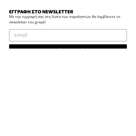
ΕΓΓΡΑΦΗ ΣΤΟ NEWSLETTER
Με την εγγραφή σας στη λίστα των παραληπτών θα λαμβάνετε το
newsletter του grape!
Εγγραφή στο newsletter
ΔΗΜΟΦΙΛΗ
ΠΑΛΙΕΣ ΡΙΖΕΣ, ΝΕΕΣ ΣΤΑΓΟΝΕΣ
ΚΩΝΣΤΑΝΤΊΝΑ ΨΙΛΙΏΤΗ