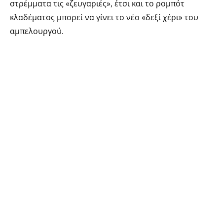
στρέμματα τις «ζευγαριές», έτσι και το ρομπότ
κλαδέματος μπορεί να γίνει το νέο «δεξί χέρι» του
αμπελουργού.
Και τότε, ίσως αντί για τον παππού που έλεγε «το
φυτό σου μιλάει από μόνο του», θα έχουμε μια φωνή
που θα μας λέει:
«Ανάλυση δεδομένων. Η βλάστηση υποδεικνύει
κλάδεμα στον τρίτο οφθαλμό. Εκτέλεση.»
TAGS.
#AgriTech
,
#ai
,
#WineInnovation
,
#WineTech
,
#αμπελουργία
,
#αμπελώνας
,
#κλάδεμα
,
#ΡομπότΚλαδέματος