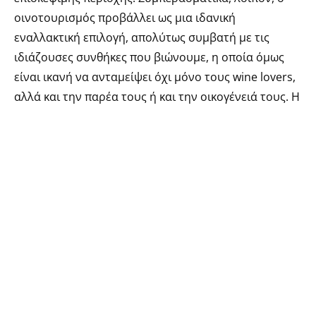
οινοτουρισμός προβάλλει ως μια ιδανική
εναλλακτική επιλογή, απολύτως συμβατή με τις
ιδιάζουσες συνθήκες που βιώνουμε, η οποία όμως
είναι ικανή να ανταμείψει όχι μόνο τους wine lovers,
αλλά και την παρέα τους ή και την οικογένειά τους. Η
χώρα μας, με 4.000 χρόνια παράδοση στην παραγωγή
κρασιού, εκατοντάδες σημαντικές γηγενείς ποικιλίες,
δεκάδες αξιόλογες οινοπαραγωγούς ζώνες και
οινοποιεία εξαιρετικών προδιαγραφών, κάνει πλέον
σταθερά βήματα στην κατεύθυνση του οργανωμένου
οινοτουρισμού. Ας τα ακολουθήσουμε. ●
Ο Γιώργος Βελισσάριος είναι Grape Escape
Partener
TAGS.