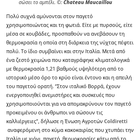
σώσει το αμπέλι. ©:
Chateau Maucaillou
Πολύ συχνά αμύνονται στον παγετό
χρησιμοποιώντας και τη φωτιά. Είτε με πυρσούς, είτε
μέσα σε κουβάδες, προσπαθούν να ανεβάσουν τη
θερμοκρασία η οποία στη διάρκεια της νύχτας πέφτει
πολύ.
Το ίδιο συμβαίνει και στην Ιταλία. Μετά από
ένα ζεστό χειμώνα που καταγράφηκε κλιματολογικά
με θερμοκρασία 1,21 βαθμούς υψηλότερη από το
ιστορικό μέσο όρο το κρύο είναι έντονο και η απειλή
του παγετού ορατή. “Στον ιταλικό Βορρά, έχουν
ενεργοποιηθεί ανεμιστήρες και συσκευές που
χρησιμοποιούνται για να απομακρύνουν τον παγετό
προκειμένου οι άνθρωποι να σώσουν τις
καλλιέργειες”, δήλωσε η Ένωση Αγροτών
Coldiretti
αναφερόμενη στο κύμα κακοκαιρίας που χτυπάει την
Ιταλία με χιόνι, παγετό, θερμοκρασίες κάτω από το