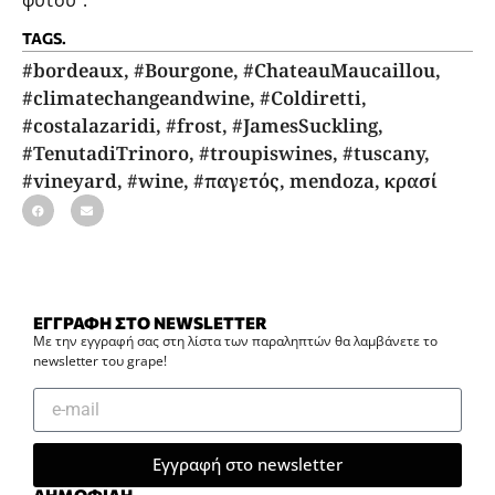
TAGS.
#bordeaux
,
#Bourgone
,
#ChateauMaucaillou
,
#climatechangeandwine
,
#Coldiretti
,
#costalazaridi
,
#frost
,
#JamesSuckling
,
#TenutadiTrinoro
,
#troupiswines
,
#tuscany
,
#vineyard
,
#wine
,
#παγετός
,
mendoza
,
κρασί
ΕΓΓΡΑΦΗ ΣΤΟ NEWSLETTER
Με την εγγραφή σας στη λίστα των παραληπτών θα λαμβάνετε το
newsletter του grape!
Εγγραφή στο newsletter
ΔΗΜΟΦΙΛΗ