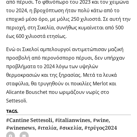
από πέρυσι. Το φθινόπωρο του 2023 και τον χειμώνα
του 2024, η βροχόπτωση ήταν πολύ κάτω από το
εποχικό μέσο όρο, με μόλις 250 χιλιοστά. Σε αυτή την
περιοχή, στη Σικελία, συνήθως κυμαίνεται από 500
έως 600 χιλιοστά ετησίως.
Ενώ οι Σικελοί αμπελουργοί αντιμετώπισαν μαζική
προσβολή από περονόσπορο πέρυσι, δεν υπήρχαν
προβλήματα το 2024 λόγω των υψηλών
θερμοκρασιών και της ξηρασίας. Μετά τα λευκά
σταφύλια, θα τρυγηθούν οι ποικιλίες Merlot και
Alicante Bouschet που ωριμάζουν νωρίς στο
Settesoli.
TAGS.
#Cantine Settesoli
,
#italianwines
,
#wine
,
#winenews
,
#ιταλία
,
#σικελία
,
#τρύγος2024