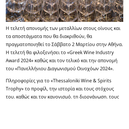
Η τελετή απονομής των μεταλλίων στους οίνους και
τα αποστάγματα που θα διακριθούν, θα
πραγματοποιηθεί το Σάββατο 2 Μαρτίου στην Αθήνα.
Η τελετή θα φιλοξενήσει το «Greek Wine Industry
Award 2024» καθώς και τον τελικό και την απονομή
του «Πανελλήνιου Διαγωνισμού Οινοχόων 2024».
Πληροφορίες για το «Thessaloniki Wine & Spirits
Trophy» το προφίλ, την ιστορία και τους στόχους
του, καθώς και τον κανονισμό, τη διοργάνωση, τους
γευσιγνώστες- κριτές και τους χορηγούς του,
μπορείτε να βρείτε στην ιστοσελίδα
www.tiwc.gr
TAGS.