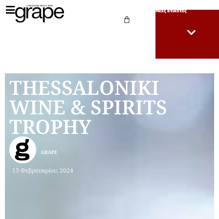
Νέες Ετικέτες
THESSALONIKI
WINE & SPIRITS
TROPHY
GRAPE
13 Φεβρουαρίου, 2024