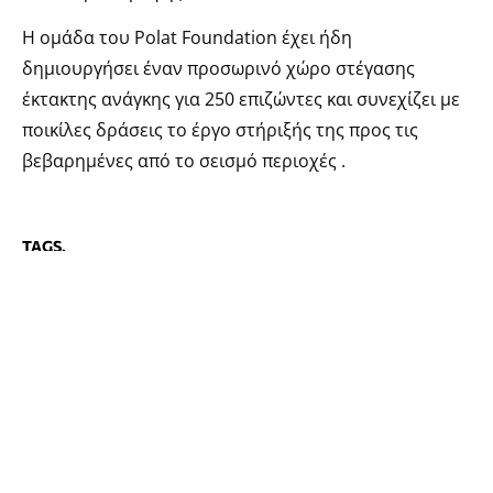
Η ομάδα του Polat Foundation έχει ήδη
δημιουργήσει έναν προσωρινό χώρο στέγασης
έκτακτης ανάγκης για 250 επιζώντες και συνεχίζει με
ποικίλες δράσεις το έργο στήριξής της προς τις
βεβαρημένες από το σεισμό περιοχές .
TAGS.
#«Δεσμός»
,
#La Meat Maison
,
#Polat Foundation
,
#Σεισμός
ΕΓΓΡΑΦΗ ΣΤΟ NEWSLETTER
Με την εγγραφή σας στη λίστα των παραληπτών θα λαμβάνετε το
newsletter του grape!