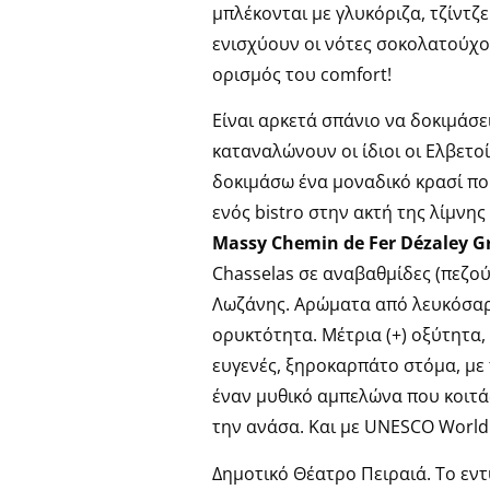
μπλέκονται με γλυκόριζα, τζίντζε
ενισχύουν οι νότες σοκολατούχου
ορισμός του comfort!
Είναι αρκετά σπάνιο να δοκιμάσε
καταναλώνουν οι ίδιοι οι Ελβετοί
δοκιμάσω ένα μοναδικό κρασί πο
ενός bistro στην ακτή της λίμν
Massy Chemin de Fer Dézaley G
Chasselas σε αναβαθμίδες (πεζού
Λωζάνης. Αρώματα από λευκόσαρκ
ορυκτότητα. Μέτρια (+) οξύτητα, 
ευγενές, ξηροκαρπάτο στόμα, με 
έναν μυθικό αμπελώνα που κοιτάζ
την ανάσα. Και με UNESCO World
Δημοτικό Θέατρο Πειραιά. Το εν