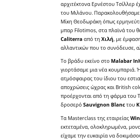
αρχιτέκτονα Ερνέστου Τσίλλερ έ
του Μιλάνου. Παρακολουθήσαμε 
Μίκη Θεοδωράκη όπως ερμηνεύτηκ
μπαρ Filotimos, στα πλαϊνά του 
Caliterra
από τη
Χιλή
, με έμφασ
αλλαντικών που το συνόδευσε, α
Το βράδυ εκείνο στο
Malabar
In
γιορτάσαμε μια νέα κουμπαριά. 
ατμόσφαιρας του ίδιου του εστια
αποχρώσεις ώχρας και British col
προέρχονται από τη φάρμα του T
δροσερό
Sauvignon Blanc
του
Κ
Τα Masterclass της εταιρείας
Win
εκτεταμένα, ολοκληρωμένα, μονα
είχαμε την ευκαιρία να δοκιμάσο