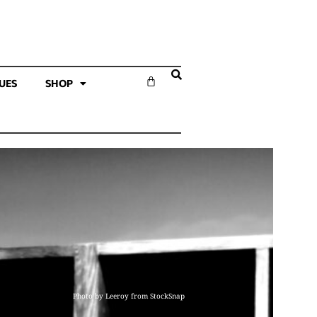
SUES
SHOP
Photo by Leeroy from StockSnap