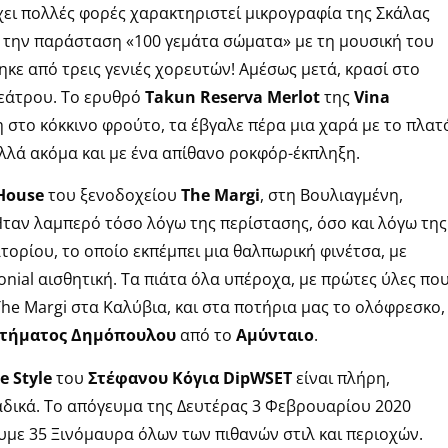
χει πολλές φορές χαρακτηριστεί μικρογραφία της Σκάλας
την παράσταση «100 γεμάτα σώματα» με τη μουσική του
ε από τρεις γενιές χορευτών! Αμέσως μετά, κρασί στο
θεάτρου. Το ερυθρό
Takun Reserva Merlot
της
Vina
η στο κόκκινο φρούτο, τα έβγαλε πέρα μια χαρά με το πλατ
λλά ακόμα και με ένα απίθανο ροκφόρ-έκπληξη.
House
του ξενοδοχείου
The Margi
, στη Βουλιαγμένη,
Ήταν λαμπερό τόσο λόγω της περίστασης, όσο και λόγω της
τορίου, το οποίο εκπέμπει μια θαλπωρική φινέτσα, με
onial αισθητική. Τα πιάτα όλα υπέροχα, με πρώτες ύλες πο
he Margi στα Καλύβια, και στα ποτήρια μας το ολόφρεσκο,
τήματος Δημόπουλου
από το
Αμύνταιο
.
e Style
του
Στέφανου Κόγια DipWSET
είναι πλήρη,
δικά. Το απόγευμα της Δευτέρας 3 Φεβρουαρίου 2020
υμε 35 Ξινόμαυρα όλων των πιθανών στιλ και περιοχών.