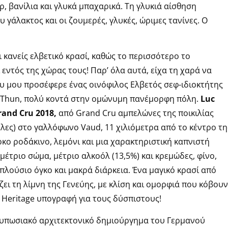
ρ, βανίλια και γλυκά μπαχαρικά. Τη γλυκιά αίσθηση
 γάλακτος και οι ζουμερές, γλυκές, ώριμες τανίνες. Ο
ι κανείς ελβετικό κρασί, καθώς το περισσότερο το
 εντός της χώρας τους! Παρ’ όλα αυτά, είχα τη χαρά να
υ μου προσέφερε ένας οινόφιλος Ελβετός σεφ-ιδιοκτήτης
ης Thun, πολύ κοντά στην ομώνυμη πανέμορφη πόλη.
Luc
rand Cru 2018,
από Grand Cru αμπελώνες της ποικιλίας
λες) στο γαλλόφωνο Vaud, 11 χιλιόμετρα από το κέντρο τη
ο ροδάκινο, λεμόνι και μια χαρακτηριστική καπνιστή
μέτριο σώμα, μέτριο αλκοόλ (13,5%) και κρεμώδες, φίνο,
πλούσιο όγκο και μακρά διάρκεια. Ένα μαγικό κρασί από
ει τη λίμνη της Γενεύης, με κλίση και ομορφιά που κόβουν
 Heritage υπογραφή για τους δύσπιστους!
τυπωσιακό αρχιτεκτονικό δημιούργημα του Γερμανού