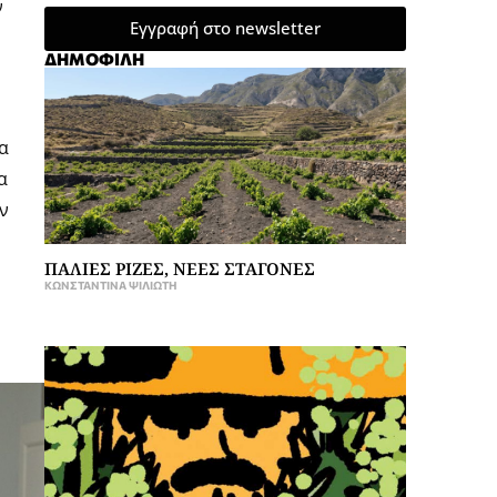
ν
Εγγραφή στο newsletter
ΔΗΜΟΦΙΛΗ
α
α
ν
ΠΑΛΙΕΣ ΡΙΖΕΣ, ΝΕΕΣ ΣΤΑΓΟΝΕΣ
ΚΩΝΣΤΑΝΤΊΝΑ ΨΙΛΙΏΤΗ