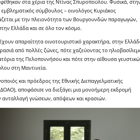
 αφέθηκαν στα χέρια της Ντίνας Σπυροπούλου. Φυσικά, στη
ο εμβληματικός σύμβουλος – οινολόγος Κυριάκος
άζεται με την πλειονότητα των Βουργουνδών παραγωγών,
στην Ελλάδα και σε όλο τον κόσμο.
 έχουν απαραίτητα οινοτουριστικό χαρακτήρα, στην Ελλάδ
ρασιά από πολλές ζώνες, πότε χαζεύοντας το ηλιοβασίλεμ
ιατόρια της Πελοποννήσου και πότε στην αίθουσα γευστικώ
λου στη Μαντινεία.
ινοποιός και πρόεδρος της Εθνικής Διεπαγγελματικής
ΔΟΑΟ), αποφάσισε να διεξάγει μια μονοήμερη εκδρομή
ν ανταλλαγή γνώσεων, απόψεων και κρασιών.