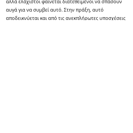
αλλά ελάχιστοι φαίνεται διατεθειμένοι να σπάσουν
αυγά για να συμβεί αυτό. Στην πράξη, αυτό
αποδεικνύεται και από τις ανεκπλήρωτες υποσχέσεις
που έχουν δοθεί κατά καιρούς τόσο από τον
ΣΕΟ
όσο
και από την
ΚΕΟΣΟΕ
.
Προφανώς οι διοικήσεις αυτών των φορέων δεν
μπορούν να κάνουν θαύματα. Δεν μπορούν να μπουν
σε λογιστήρια και να ζητήσουν τιμολόγια, ούτε να
πραγματοποιούν δειγματοληπτικούς ελέγχους στα
σύνορα των νομών.
Υπό αυτές τις συνθήκες, πώς θα μπορούσε να πεισθεί
ένας εστιάτορας που αγοράζει ασκό Σαββατιανού
ακόμη και προς 0,50 ευρώ το λίτρο να περάσει στο
εμφιαλωμένο κρασί, το οποίο στην καλύτερη
περίπτωση θα κοστίζει κοντά στα 3 με 4 ευρώ τα 750