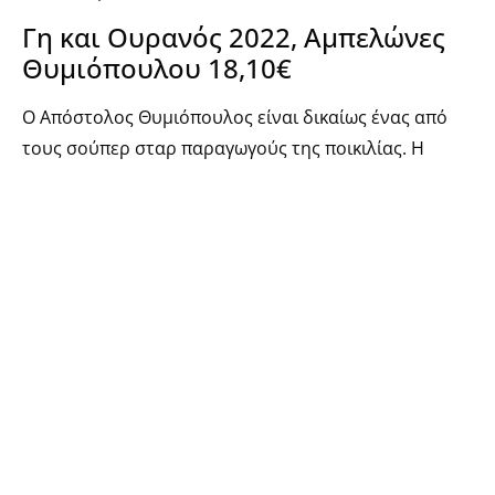
Γη και Ουρανός 2022, Αμπελώνες
Θυμιόπουλου 18,10€
Ο Απόστολος Θυμιόπουλος είναι δικαίως ένας από
τους σούπερ σταρ παραγωγούς της ποικιλίας. Η
ετικέτα-σημαία του κτήματος είναι ένα πλούσιο και
καλοδομημένο κρασί με γοητευτικά αρώματα
σκούρων φρούτων, τομάτας και γλυκών μπαχαρικών,
μπόλικες τανίνες και μακριά επίγευση. Μια επιλογή
που θα επιβραβεύσει ακόμα και εκείνους που
στέκονται με δισταγμό απέναντι στην ποικιλία.
Νάουσα 2022, Οινοποιείο
Δαλαμάρα 18,80€
Από τους χαρισματικότερους οινοποιούς της νέας
γενιάς είναι αναμφίβολα ο Κωστής Δαλαμάρας, ο