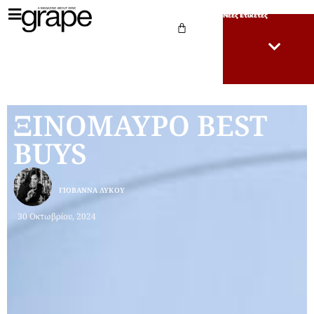
Νέες Ετικέτες
ΞΙΝΟΜΑΥΡΟ BEST
BUYS
ΓΙΟΒΆΝΝΑ ΛΎΚΟΥ
30 Οκτωβρίου, 2024