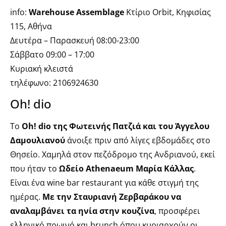
info:
Warehouse Assemblage
Κτίριο Orbit, Κηφισίας
115, Αθήνα
Δευτέρα – Παρασκευή 08:00-23:00
Σάββατο 09:00 – 17:00
Κυριακή κλειστά
τηλέφωνο: 2106924630
Oh! dio
Το
Oh! dio της
Φωτεινής Πατζιά και του Άγγελου
Δαμουλιανού
άνοιξε πριν από λίγες εβδομάδες στο
Θησείο. Χαμηλά στον πεζόδρομο της Ανδριανού, εκεί
που ήταν το
Ωδείο Athenaeum Μαρία Κάλλας
.
Είναι ένα wine bar restaurant για κάθε στιγμή της
ημέρας.
Με την Σταυριανή Ζερβαράκου να
αναλαμβάνει τα ηνία στην κουζίνα
, προσφέρει
ελληνικό πρωινό και brunch όπου κυριαρχούν οι