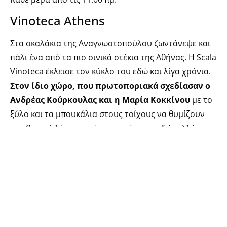
Vinoteca Athens
Στα σκαλάκια της Αναγνωστοπούλου ζωντάνεψε και
πάλι ένα από τα πιο οινικά στέκια της Αθήνας. Η Scala
Vinoteca έκλεισε τον κύκλο του εδώ και λίγα χρόνια.
Στον ίδιο χώρο, που πρωτοποριακά σχεδίασαν ο
Ανδρέας Κούρκουλας και η Μαρία Κοκκίνου
με το
ξύλο και τα μπουκάλια στους τοίχους να θυμίζουν
τον βασικό λόγο που έρχεται κάποιος εδώ, αλλά και
τους δεκάδες άλλους να μείνει τώρα λειτουργεί η
Vinoteca Athens
Το μενού πατάει κυρίως στην κυκλαδίτικη κουζίνα
και βασίζεται στις τοπικές πρώτες ύλες, με πιάτα που
προσφέρονται για sharing, όπως καρπάτσιο
σφυρίδας με αχινό, χτένια με φρέσκια τρούφα και