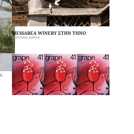
MESSAREA WINERY ΣΤΗΝ ΤΗΝΟ
ΚΑΡΟΛΊΝΑ ΔΩΡΊΤΗ
ν,
ΔΕΚΑ ΧΡΟΝΙΑ GRAPE ISSUE 41
GRAPE