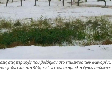
σεις στις περιοχές που βρέθηκαν στο επίκεντρο των φαινομένω
υ φτάνει και στο 90%, ενώ γειτονικά αμπέλια έχουν απώλειες
πόμενες ημέρες δεν είναι καθόλου ευοίωνες για τους
ο συναγερμό. Οι μετεωρολόγοι έκαναν λόγο για “ένα
οίησαν ότι αυτές οι συνθήκες μπορεί να επαναληφθούν και