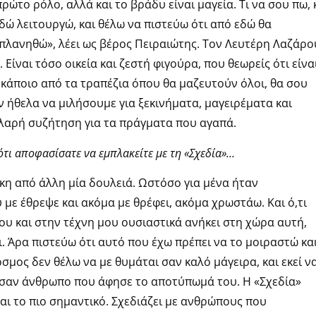
πρώτο ρόλο, αλλά και το βράδυ είναι μαγεία. Τι να σου πω, 
δώ λειτουργώ, και θέλω να πιστεύω ότι από εδώ θα
ιπλανηθώ», λέει ως βέρος Πειραιώτης.
Τον Λευτέρη Λαζάρο
. Είναι τόσο οικεία και ζεστή φιγούρα, που θεωρείς ότι είνα
ε κάποιο από τα τραπέζια όπου θα μαζευτούν όλοι, θα σου
εν ήθελα να μιλήσουμε για ξεκινήματα, μαγειρέματα και
αλαρή συζήτηση για τα πράγματα που αγαπά.
ότι αποφασίσατε να εμπλακείτε με τη «Σχεδία»…
άγκη από άλλη μία δουλειά. Ωστόσο για μένα ήταν
με έθρεψε και ακόμα με θρέφει, ακόμα χρωστάω. Και ό,τι
ου και στην τέχνη μου ουσιαστικά ανήκει στη χώρα αυτή,
ει. Άρα πιστεύω ότι αυτό που έχω πρέπει να το μοιραστώ κα
μος δεν θέλω να με θυμάται σαν καλό μάγειρα, και εκεί ν
 σαν άνθρωπο που άφησε το αποτύπωμά του.
Η «Σχεδία»
είναι το πιο σημαντικό. Σχεδιάζει με ανθρώπους που