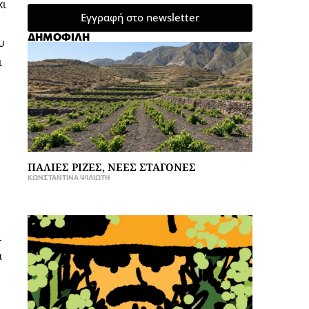
κι
Εγγραφή στο newsletter
ΔΗΜΟΦΙΛΗ
υ
ι
ΠΑΛΙΕΣ ΡΙΖΕΣ, ΝΕΕΣ ΣΤΑΓΟΝΕΣ
ΚΩΝΣΤΑΝΤΊΝΑ ΨΙΛΙΏΤΗ
ι
α