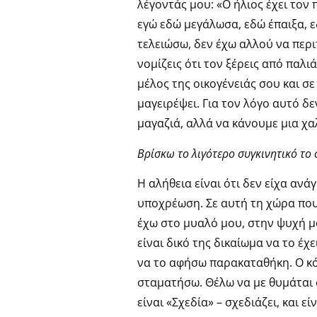
λέγοντάς μου: «Ο ήλιος έχει τον 
εγώ εδώ μεγάλωσα, εδώ έπαιξα, ε
τελειώσω, δεν έχω αλλού να περ
νομίζεις ότι τον ξέρεις από παλιά
μέλος της οικογένειάς σου και σ
μαγειρέψει. Για τον λόγο αυτό δ
μαγαζιά, αλλά να κάνουμε μια χ
Βρίσκω το λιγότερο συγκινητικό το 
Η αλήθεια είναι ότι δεν είχα αν
υποχρέωση. Σε αυτή τη χώρα που 
έχω στο μυαλό μου, στην ψυχή μ
είναι δικό της δικαίωμα να το έχ
να το αφήσω παρακαταθήκη. Ο κόσ
σταματήσω. Θέλω να με θυμάται
είναι «Σχεδία» – σχεδιάζει, και 