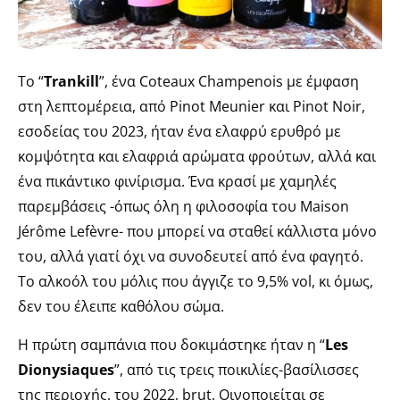
Το “
Trankill
”, ένα Coteaux Champenois με έμφαση
στη λεπτομέρεια, από Pinot Meunier και Pinot Noir,
εσοδείας του 2023, ήταν ένα ελαφρύ ερυθρό με
κομψότητα και ελαφριά αρώματα φρούτων, αλλά και
ένα πικάντικο φινίρισμα. Ένα κρασί με χαμηλές
παρεμβάσεις -όπως όλη η φιλοσοφία του Maison
Jérôme Lefèvre- που μπορεί να σταθεί κάλλιστα μόνο
του, αλλά γιατί όχι να συνοδευτεί από ένα φαγητό.
Το αλκοόλ του μόλις που άγγιζε το 9,5% vol, κι όμως,
δεν του έλειπε καθόλου σώμα.
Η πρώτη σαμπάνια που δοκιμάστηκε ήταν η “
Les
Dionysiaques
”, από τις τρεις ποικιλίες-βασίλισσες
της περιοχής, του 2022, brut. Οινοποιείται σε