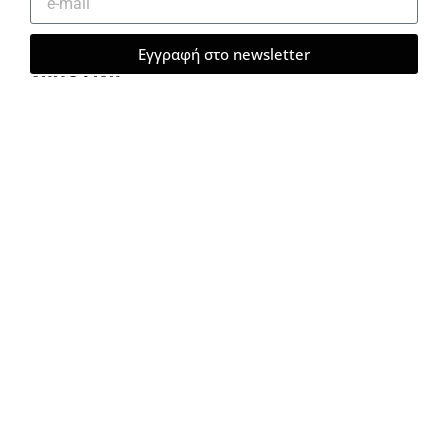
Εγγραφή στο newsletter
ΔΗΜΟΦΙΛΗ
ΠΑΛΙΕΣ ΡΙΖΕΣ, ΝΕΕΣ ΣΤΑΓΟΝΕΣ
ΚΩΝΣΤΑΝΤΊΝΑ ΨΙΛΙΏΤΗ