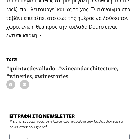
και οι πάγκοι, καθώς και μια μεγάλη οινοθήκη (bottle
rack), που λειτουργεί και ως τοίχος. Ένα άνοιγμα στο
ταβάνι επιτρέπει στο φως της ημέρας να λούσει τον
χώρο, ενώ η θέα προς την κοιλάδα Douro είναι
εντυπωσιακή. •
TAGS.
#quintaedevallado
,
#wineandarchitecture
,
#wineries
,
#winestories
ΕΓΓΡΑΦΗ ΣΤΟ NEWSLETTER
Με την εγγραφή σας στη λίστα των παραληπτών θα λαμβάνετε το
newsletter του grape!