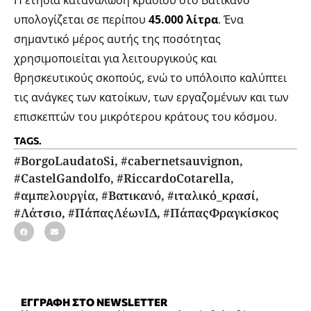
υπολογίζεται σε περίπου
45.000 λίτρα
. Ένα
σημαντικό μέρος αυτής της ποσότητας
χρησιμοποιείται για λειτουργικούς και
θρησκευτικούς σκοπούς, ενώ το υπόλοιπο καλύπτει
τις ανάγκες των κατοίκων, των εργαζομένων και των
επισκεπτών του μικρότερου κράτους του κόσμου.
TAGS.
#BorgoLaudatoSi
,
#cabernetsauvignon
,
#CastelGandolfo
,
#RiccardoCotarella
,
#αμπελουργία
,
#Βατικανό
,
#ιταλικό_κρασί
,
#Λάτσιο
,
#ΠάπαςΛέωνΙΔ
,
#ΠάπαςΦραγκίσκος
ΕΓΓΡΑΦΗ ΣΤΟ NEWSLETTER