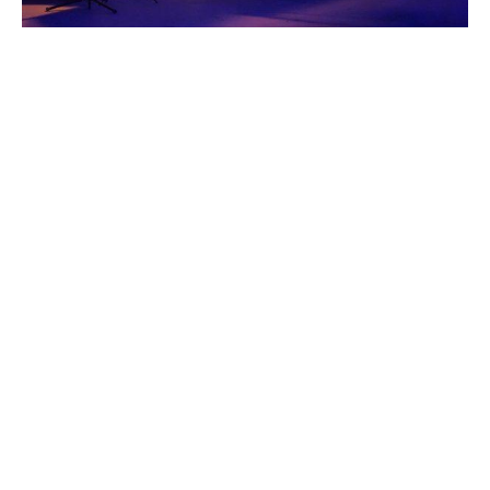
Για το κομμάτι της έκθεσης με τα έργα που
αναπτύσσεται παράλληλα στον χώρο, ο Άγγελος
Δαμουλιάνος δηλώνει εντυπωσιασμένος: «Είναι μια
συγκλονιστική για τα δικά μου μάτια, έκθεση της
Σχολής Καλών Τεχνών, η οποία γίνεται παράλληλα με
την έκθεση κρασιού και αφορά ουσιαστικά έργα
καλλιτεχνών που πρακτικά είναι οι πρώτες τους
προσπάθειες και είναι ουσιαστικά έργα τα οποία
ανήκουν στη συλλογή της Σχολής Καλών Τεχνών
Αθηνών. Ο υπεύθυνος της έκθεσης είναι ο ιστορικός
τέχνης. Μανώλης Καρτεράκης και αυτός είναι κάθε
χρόνο στην επιλογή των έργων».
ΧΟΡΗΓΟΣ ΕΠΙΚΟΙΝΩΝΙΑΣ ΤΗΣ ΕΚΘΕΣΗΣ ΕΙΝΑΙ ΤΟ GRAPE.