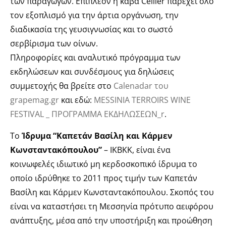
των παραγωγών. Επιπλέον η κάβα Cellier παρέχει όλο
τον εξοπλισμό για την άρτια οργάνωση, την
διαδικασία της γευσιγνωσίας και το σωστό
σερβίρισμα των οίνων.
Πληροφορίες και αναλυτικό πρόγραμμα των
εκδηλώσεων και συνδέσμους για δηλώσεις
συμμετοχής θα βρείτε στο
Calenadar του
grapemag.gr
και εδώ:
MESSINIA TERROIRS WINE
FESTIVAL _ ΠΡΟΓΡΑΜΜΑ ΕΚΔΗΛΩΣΕΩΝ_r
.
Το
Ίδρυμα “Καπετάν Βασίλη και Κάρμεν
Κωνσταντακόπουλου”
– ΙΚΒΚΚ, είναι ένα
κοινωφελές ιδιωτικό μη κερδοσκοπικό ίδρυμα το
οποίο ιδρύθηκε το 2011 προς τιμήν των Καπετάν
Βασίλη και Κάρμεν Κωνσταντακόπουλου. Σκοπός του
είναι να καταστήσει τη Μεσσηνία πρότυπο αειφόρου
ανάπτυξης, μέσα από την υποστήριξη και προώθηση