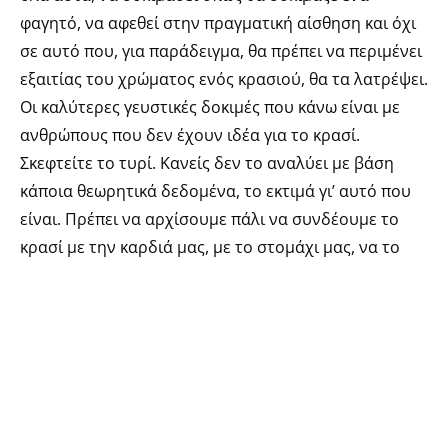
φαγητό, να αφεθεί στην πραγματική αίσθηση και όχι
σε αυτό που, για παράδειγμα, θα πρέπει να περιμένει
εξαιτίας του χρώματος ενός κρασιού, θα τα λατρέψει.
Οι καλύτερες γευστικές δοκιμές που κάνω είναι με
ανθρώπους που δεν έχουν ιδέα για το κρασί.
Σκεφτείτε το τυρί. Κανείς δεν το αναλύει με βάση
κάποια θεωρητικά δεδομένα, το εκτιμά γι’ αυτό που
είναι. Πρέπει να αρχίσουμε πάλι να συνδέουμε το
κρασί με την καρδιά μας, με το στομάχι μας, να το
απολαμβάνουμε γι’ αυτό που είναι. Δεν είναι εύκολο
βέβαια, καθώς οι περισσότεροι συνδέουν τη γνώση
τους για το κρασί με την κοινωνική καταξίωση και την
οικονομική άνεση. Είναι όμως σαν να λες σε κάποιον
ότι μπορείς να πας σε αυτό το μουσείο και να
εκτιμήσεις την τέχνη μόνον αν έχεις γνώσεις γύρω
από αυτήν.