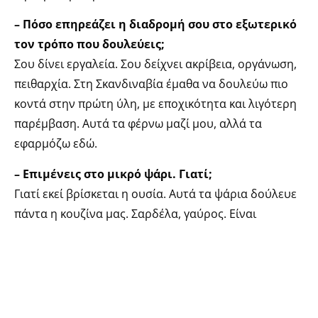
– Πόσο επηρεάζει η διαδρομή σου στο εξωτερικό
τον τρόπο που δουλεύεις;
Σου δίνει εργαλεία. Σου δείχνει ακρίβεια, οργάνωση,
πειθαρχία. Στη Σκανδιναβία έμαθα να δουλεύω πιο
κοντά στην πρώτη ύλη, με εποχικότητα και λιγότερη
παρέμβαση. Αυτά τα φέρνω μαζί μου, αλλά τα
εφαρμόζω εδώ.
– Επιμένεις στο μικρό ψάρι. Γιατί;
Γιατί εκεί βρίσκεται η ουσία. Αυτά τα ψάρια δούλευε
πάντα η κουζίνα μας. Σαρδέλα, γαύρος. Είναι
πλούσια και έχουν αξία. Τα είχαμε υποτιμήσει για
χρόνια και τώρα επιστρέφουν.
– Μέχρι πού «πειράζεις» την παράδοση;
Μέχρι το σημείο που δεν την προσβάλλω. Κρατάω τη