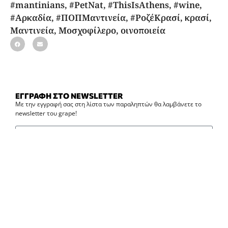
#mantinians
,
#PetNat
,
#ThisIsAthens
,
#wine
,
#Αρκαδία
,
#ΠΟΠΜαντινεία
,
#ΡοζέΚρασί
,
κρασί
,
Μαντινεία
,
Μοσχοφίλερο
,
οινοποιεία
ΕΓΓΡΑΦΗ ΣΤΟ NEWSLETTER
Με την εγγραφή σας στη λίστα των παραληπτών θα λαμβάνετε το
newsletter του grape!
Εγγραφή στο newsletter
ΔΗΜΟΦΙΛΗ