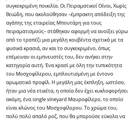
συγκεκριμένη ποικιλία. Οι Πειραματικοί Οίνοι, Χωρίς
θειώδη, που ακολούθησαν –έμπρακτη απόδειξη της
αγάπης της εταιρείας Μπουτάρη για τους
πειραματισμούς– στάθηκαν αφορμή να ανοίξει γύρω
από το τραπέζι μια μεγάλη κουβέντα σχετικά με τα
φυσικά κρασιά, αν και το συγκεκριμένο, όπως
επέμειναν οι εμπνευστές του, δεν ανήκει στην
κατηγορία αυτή. Ένα κρασί με όλη την τυπικότητα
του Μοσχοφίλερου, εμπλουτισμένη με έντονο
αρωματικό προφίλ. Η μεγάλη μας έκπληξη, ωστόσο,
ήταν μια νέα ετικέτα, η οποία δεν έχει κυκλοφορήσει
ακόμη, ένα single vineyard Μαυροφίλερο, το οποίο
είναι κλώνος του Μοσχοφίλερου. Το χρώμα του,
πολύ πολύ απαλό ροζ, που θα μπορούσε εύκολα να
το κατατάξει κανείς και στα λευκά –αποτέλεσμα των
εκχυλίσεων–, δίνει έναν ιδιαίτερο χαρακτήρα σε