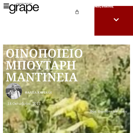
Νέες Ετικέτες
ΟΙΝΟΠΟΙΕΙΟ
ΜΠΟΥΤΑΡΗ
ΜΑΝΤΙΝΕΙΑ
ΘΆΛΕΙΑ ΚΑΡΤΆΛΗ
18 Οκτωβρίου, 2017
Φωτ. Πηνελόπη Κατσάτου