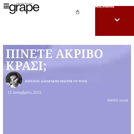
Νέες Ετικέτες
ΠΙΝΕΤΕ ΑΚΡΙΒΟ
ΚΡΑΣΙ;
ΚΩΝ/ΝΟΣ ΛΑΖΑΡΆΚΗΣ MASTER OF WINE
12 Δεκεμβρίου, 2022
PHOTO: istock