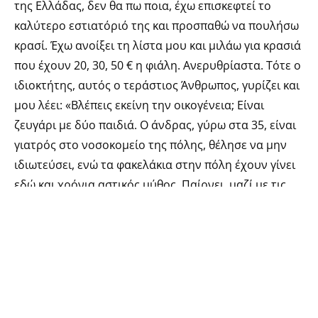
της Ελλάδας, δεν θα πω ποια, έχω επισκεφτεί το
καλύτερο εστιατόριό της και προσπαθώ να πουλήσω
κρασί. Έχω ανοίξει τη λίστα μου και μιλάω για κρασιά
που έχουν 20, 30, 50 € η φιάλη. Ανερυθρίαστα. Τότε ο
ιδιοκτήτης, αυτός ο τεράστιος Άνθρωπος, γυρίζει και
μου λέει: «Βλέπεις εκείνη την οικογένεια; Είναι
ζευγάρι με δύο παιδιά. Ο άνδρας, γύρω στα 35, είναι
γιατρός στο νοσοκομείο της πόλης, θέλησε να μην
ιδιωτεύσει, ενώ τα φακελάκια στην πόλη έχουν γίνει
εδώ και χρόνια αστικός μύθος. Παίρνει, μαζί με τις
εφημερίες, 1.500 € μηνιαίως. [Το τσέκαρα στη
συνέχεια, μάλλον ήταν πιο κοντά στα 1600 €.]
Δεν είναι από εδώ, δεν έχει γιαγιάδες στη γειτονιά να
βάλουν πλάτη, άρα η γυναίκα του δεν εργάζεται.
Αυτό σημαίνει πως με 50 € την ημέρα πρέπει να
καλύψει ενοίκιο, φαγητό, ρούχα, βενζίνη,