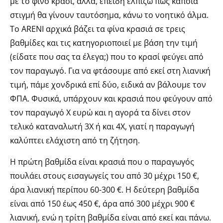
με το φίνο κρασί, αλλά, επειδή ελπίζω πως κάποια
στιγμή θα γίνουν ταυτόσημα, κάνω το νοητικό άλμα.
Το ARENI αρχικά βάζει τα φίνα κρασιά σε τρεις
βαθμίδες και τις κατηγοριοποιεί με βάση την τιμή
(είδατε που σας τα έλεγα;) που το κρασί φεύγει από
τον παραγωγό. Για να φτάσουμε από εκεί στη λιανική
τιμή, πάμε χονδρικά επί δύο, ειδικά αν βάλουμε τον
ΦΠΑ. Φυσικά, υπάρχουν και κρασιά που φεύγουν από
τον παραγωγό Χ ευρώ και η αγορά τα δίνει στον
τελικό καταναλωτή 3Χ ή και 4Χ, γιατί η παραγωγή
καλύπτει ελάχιστη από τη ζήτηση.
Η πρώτη βαθμίδα είναι κρασιά που ο παραγωγός
πουλάει στους εισαγωγείς του από 30 μέχρι 150 €,
άρα λιανική περίπου 60-300 €. Η δεύτερη βαθμίδα
είναι από 150 έως 450 €, άρα από 300 μέχρι 900 €
λιανική, ενώ η τρίτη βαθμίδα είναι από εκεί και πάνω.