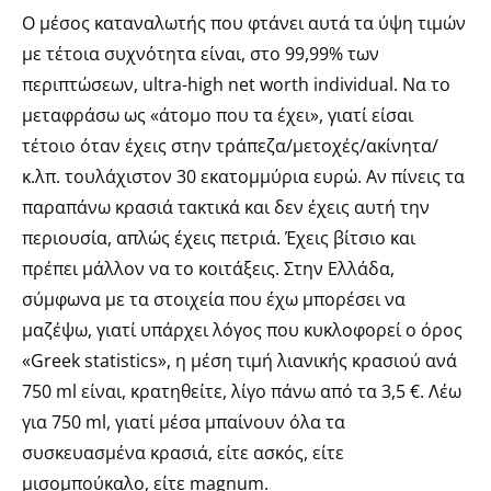
Ο μέσος καταναλωτής που φτάνει αυτά τα ύψη τιμών
με τέτοια συχνότητα είναι, στο 99,99% των
περιπτώσεων, ultra-high net worth individual. Να το
μεταφράσω ως «άτομο που τα έχει», γιατί είσαι
τέτοιο όταν έχεις στην τράπεζα/μετοχές/ακίνητα/
κ.λπ. τουλάχιστον 30 εκατομμύρια ευρώ. Αν πίνεις τα
παραπάνω κρασιά τακτικά και δεν έχεις αυτή την
περιουσία, απλώς έχεις πετριά. Έχεις βίτσιο και
πρέπει μάλλον να το κοιτάξεις. Στην Ελλάδα,
σύμφωνα με τα στοιχεία που έχω μπορέσει να
μαζέψω, γιατί υπάρχει λόγος που κυκλοφορεί ο όρος
«Greek statistics», η μέση τιμή λιανικής κρασιού ανά
750 ml είναι, κρατηθείτε, λίγο πάνω από τα 3,5 €. Λέω
για 750 ml, γιατί μέσα μπαίνουν όλα τα
συσκευασμένα κρασιά, είτε ασκός, είτε
μισομπούκαλο, είτε magnum.