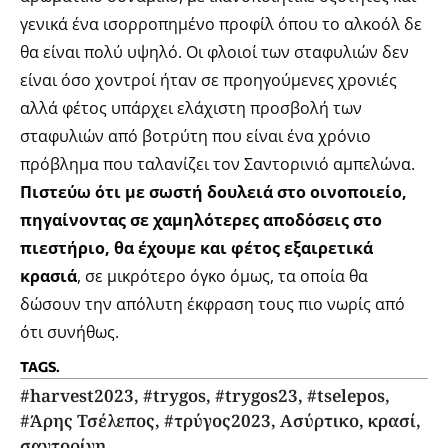
γενικά ένα ισορροπημένο προφίλ όπου το αλκοόλ δε
θα είναι πολύ υψηλό. Οι φλοιοί των σταφυλιών δεν
είναι όσο χοντροί ήταν σε προηγούμενες χρονιές
αλλά φέτος υπάρχει ελάχιστη προσβολή των
σταφυλιών από βοτρύτη που είναι ένα χρόνιο
πρόβλημα που ταλανίζει τον Σαντορινιό αμπελώνα.
Πιστεύω ότι με σωστή δουλειά στο οινοποιείο,
πηγαίνοντας σε χαμηλότερες αποδόσεις στο
πιεστήριο, θα έχουμε και φέτος εξαιρετικά
κρασιά
, σε μικρότερο όγκο όμως, τα οποία θα
δώσουν την απόλυτη έκφραση τους πιο νωρίς από
ότι συνήθως.
TAGS.
#harvest2023
,
#trygos
,
#trygos23
,
#tselepos
,
#Άρης Τσέλεπος
,
#τρύγος2023
,
Ασύρτικο
,
κρασί
,
σαντορίνη