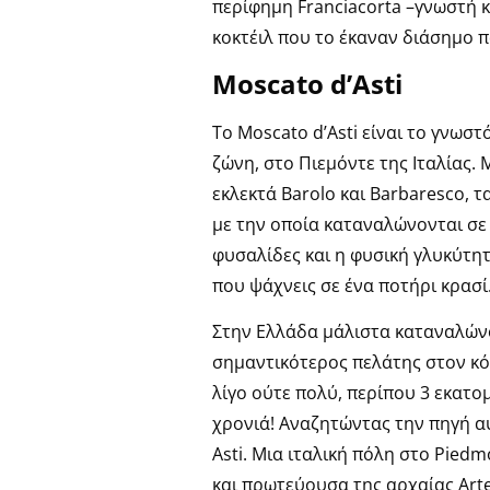
περίφημη Franciacorta –γνωστή κ
κοκτέιλ που το έκαναν διάσημο 
Μοscato d’Asti
Το Moscato d’Asti είναι το γνωσ
ζώνη, στο Πιεμόντε της Ιταλίας.
εκλεκτά Barolo και Barbaresco, τ
με την οποία καταναλώνονται σε 
φυσαλίδες και η φυσική γλυκύτ
που ψάχνεις σε ένα ποτήρι κρασί
Στην Ελλάδα μάλιστα καταναλώνο
σημαντικότερος πελάτης στον κό
λίγο ούτε πολύ, περίπου 3 εκατ
χρονιά! Αναζητώντας την πηγή αυ
Asti. Μια ιταλική πόλη στο Pied
και πρωτεύουσα της αρχαίας Arte