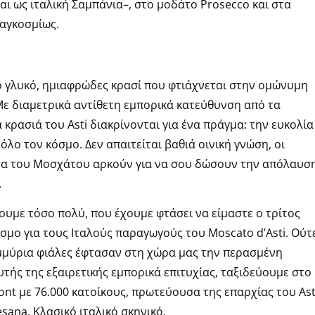
αι ως ιταλική Σαμπάνια–, στο μοδάτο Prosecco και στα
παγκοσμίως.
τό γλυκό, ημιαφρώδες κρασί που φτιάχνεται στην ομώνυμη
 Με διαμετρικά αντίθετη εμπορικά κατεύθυνση από τα
α κρασιά του Asti διακρίνονται για ένα πράγμα: την ευκολία
όλο τον κόσμο. Δεν απαιτείται βαθιά οινική γνώση, οι
ητα του Μοσχάτου αρκούν για να σου δώσουν την απόλαυσ
.
υμε τόσο πολύ, που έχουμε φτάσει να είμαστε ο τρίτος
σμο για τους Ιταλούς παραγωγούς του Moscato d’Asti. Ούτ
ομμύρια φιάλες έφτασαν στη χώρα μας την περασμένη
τής της εξαιρετικής εμπορικά επιτυχίας, ταξιδεύουμε στο
mont με 76.000 κατοίκους, πρωτεύουσα της επαρχίας του Ast
sana. Κλασικό ιταλικό σκηνικό.