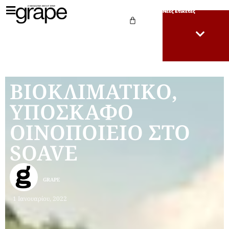
Νέες Ετικέτες
ΒΙΟΚΛΙΜΑΤΙΚΟ,
ΥΠΟΣΚΑΦΟ
ΟΙΝΟΠΟΙΕΙΟ ΣΤΟ
SOAVE
GRAPE
1 Ιανουαρίου, 2022